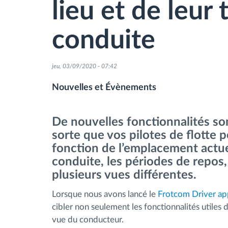
lieu et de leur
Contrôle d'accès
conduite
Gestion de carburant
jeu, 03/09/2020 - 07:42
Planification et suivi d'itinéraire
Nouvelles et Évènements
Identification automatique du
De nouvelles fonctionnalités son
conducteur
sorte que vos pilotes de flotte 
fonction de l’emplacement actuel
Découvrez toutes les caractéristiques
conduite, les périodes de repos,
plusieurs vues différentes.
Lorsque nous avons lancé le
Frotcom Driver ap
cibler non seulement les fonctionnalités utiles 
vue du conducteur.