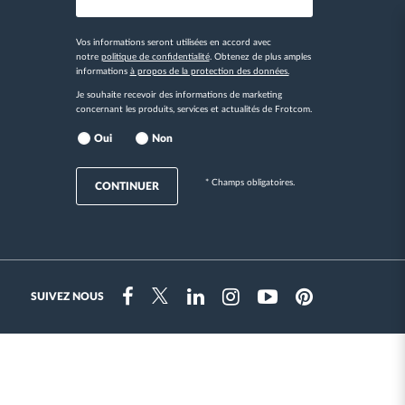
Vos informations seront utilisées en accord avec
notre
politique de confidentialité
. Obtenez de plus amples
informations
à propos de la protection des données.
Je souhaite recevoir des informations de marketing
concernant les produits, services et actualités de Frotcom.
Oui
Non
* Champs obligatoires.
CONTINUER
SUIVEZ NOUS
Instragram
Facebook
Twitter
Linkedin
Youtube
Pinterest