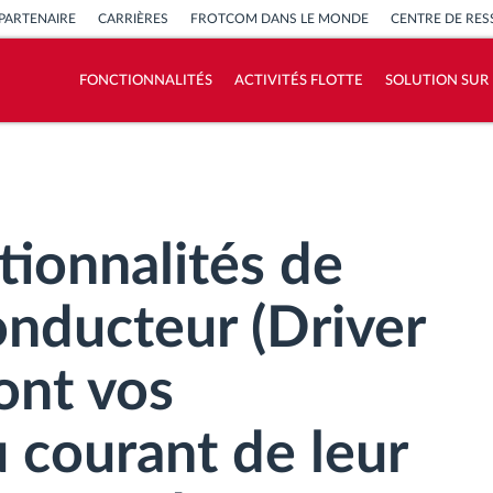
PARTENAIRE
CARRIÈRES
FROTCOM DANS LE MONDE
CENTRE DE RE
FONCTIONNALITÉS
ACTIVITÉS FLOTTE
SOLUTION SUR
Comment nous résolvons chaques besoins
d'activité de flotte
Calculatrice d’économies
tionnalités de
onducteur (Driver
ont vos
 courant de leur