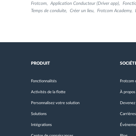
Frotcom
Application Conducteur (Driver app)
Foncti
Temps de conduite
Créer un lieu
Frotcom Academy
PRODUIT
SOCIÉT
Fonctionnalités
Frotcom 
Activités de la flotte
À propos
Personnalisez votre solution
Devenez 
Solutions
Carrières
Intégrations
Événeme
Centre de connaissances
Blog