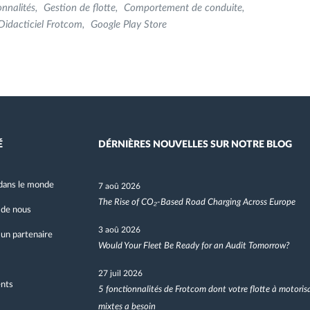
onnalités
Gestion de flotte
Comportement de conduite
Didacticiel Frotcom
Google Play Store
É
DÉRNIÈRES NOUVELLES SUR NOTRE BLOG
dans le monde
7 aoû 2026
The Rise of CO₂-Based Road Charging Across Europe
 de nous
3 aoû 2026
un partenaire
Would Your Fleet Be Ready for an Audit Tomorrow?
27 juil 2026
nts
5 fonctionnalités de Frotcom dont votre flotte à motoris
mixtes a besoin