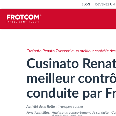
BLOG
DEVENEZ UN 
Géolocalisation de véhicule et
surveillance par capteur
Cusinato Renato Trasporti a un meilleur contrôle de
Analyse du comportement de
Cusinato Renat
conduite
meilleur contr
Contrôle des temps de conduite
conduite par F
Gestion de la main-d’œuvre
Activité de la flotte :
Transport routier
Téléchargement du tachygraphe à
Fonctionnalités:
Analyse du comportement de conduite | Contr
distance