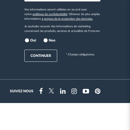
Vos informations seront utilisées en accord avec
notre
politique de confidentialité
. Obtenez de plus amples
informations
à propos de la protection des données.
Je souhaite recevoir des informations de marketing
concernant les produits, services et actualités de Frotcom.
Oui
Non
* Champs obligatoires.
CONTINUER
SUIVEZ NOUS
Instragram
Facebook
Twitter
Linkedin
Youtube
Pinterest