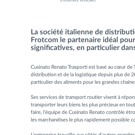
d'itinéraire véhicules
Contrôle d'accès
La société italienne de distribut
Gestion de carburant
Frotcom le partenaire idéal pour 
significatives, en particulier da
Planification et suivi d'itinéraire
Identification automatique du
Cusinato Renato Trasporti est basé au cœur de Tr
distribution et de la logistique depuis plus de
conducteur
particulier des aliments pour les grandes chaîn
Découvrez toutes les caractéristiques
Ses services de transport routier visent à répo
transporter leurs biens les plus précieux en to
faire, l’équipe de Cusinato Renato contrôle étr
les marchandises le plus rapidement possible 
L’entreprise travaille aux côtés d’autres grandes