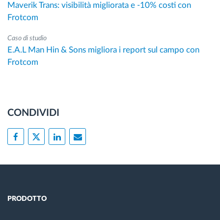
Maverik Trans: visibilità migliorata e -10% costi con
Frotcom
Caso di studio
E.A.L Man Hin & Sons migliora i report sul campo con
Frotcom
CONDIVIDI
PRODOTTO