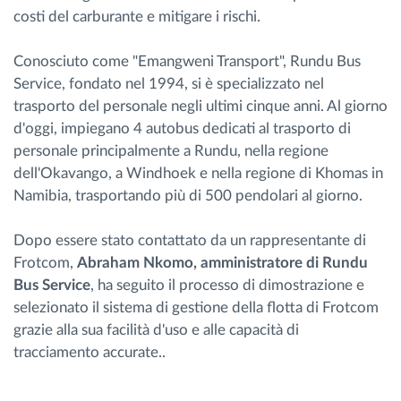
costi del carburante e mitigare i rischi.
Gestione carburante
Conosciuto come "Emangweni Transport", Rundu Bus
Pianificazione dei percorsi e monitoraggio
Service, fondato nel 1994, si è specializzato nel
trasporto del personale negli ultimi cinque anni. Al giorno
Identificazione automatica del conducente
d'oggi, impiegano 4 autobus dedicati al trasporto di
personale principalmente a Rundu, nella regione
Scopri tutte le caratteristiche
dell'Okavango, a Windhoek e nella regione di Khomas in
Namibia, trasportando più di 500 pendolari al giorno.
Dopo essere stato contattato da un rappresentante di
Come risolviamo tutte le attività della flotta
Frotcom,
Abraham Nkomo, amministratore di Rundu
Bus Service
, ha seguito il processo di dimostrazione e
selezionato il sistema di gestione della flotta di Frotcom
Scopri quanto risparmi
grazie alla sua facilità d'uso e alle capacità di
tracciamento accurate..