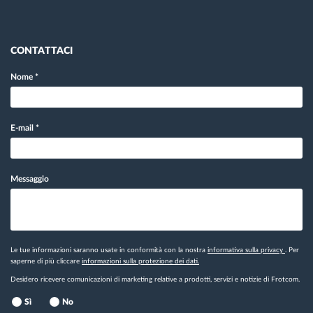
CONTATTACI
Nome
*
E-mail
*
Messaggio
Le tue informazioni saranno usate in conformità con la nostra
informativa sulla privacy
. Per
saperne di più cliccare
informazioni sulla protezione dei dati.
Desidero ricevere comunicazioni di marketing relative a prodotti, servizi e notizie di Frotcom.
Sì
No