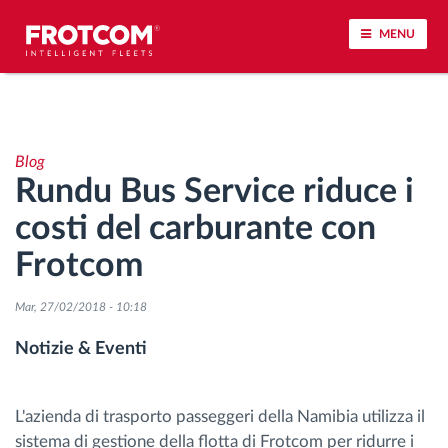
MENU
Tracciamento dei veicoli e monitoraggio dei
sensori
Blog
Rundu Bus Service riduce i
Analisi dello stile di guida
costi del carburante con
Monitoraggio dei tempi di guida
Frotcom
Gestione delle forza lavoro
Mar, 27/02/2018 - 10:18
Notizie & Eventi
Download remoto del cronotachigrafo
Controllo accessi
L'azienda di trasporto passeggeri della Namibia utilizza il
sistema di gestione della flotta di Frotcom per ridurre i