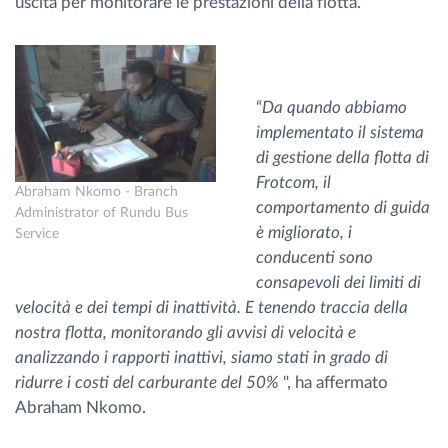
uscita per monitorare le prestazioni della flotta.
“
Da quando abbiamo
implementato il sistema
di gestione della flotta di
Frotcom, il
Abraham Nkomo - Branch
comportamento di guida
Administrator of Rundu Bus
è migliorato, i
Service
conducenti sono
consapevoli dei limiti di
velocità e dei tempi di inattività. E tenendo traccia della
nostra flotta, monitorando gli avvisi di velocità e
analizzando i rapporti inattivi, siamo stati in grado di
ridurre i costi del carburante del 50%
", ha affermato
Abraham Nkomo.