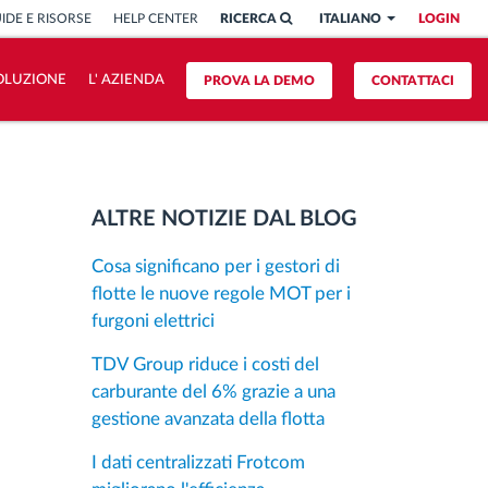
IDE E RISORSE
HELP CENTER
RICERCA
ITALIANO
LOGIN
OLUZIONE
L' AZIENDA
PROVA LA DEMO
CONTATTACI
ALTRE NOTIZIE DAL BLOG
Cosa significano per i gestori di
flotte le nuove regole MOT per i
furgoni elettrici
TDV Group riduce i costi del
carburante del 6% grazie a una
gestione avanzata della flotta
I dati centralizzati Frotcom