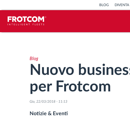
BLOG
DIVENTA
Tracciamento dei veicoli e
monitoraggio dei sensori
Blog
Analisi dello stile di guida
Nuovo busines
Monitoraggio dei tempi di guida
per Frotcom
Gestione delle forza lavoro
Gio, 22/03/2018 - 11:13
Download remoto del cronotachigrafo
Notizie & Eventi
Controllo accessi