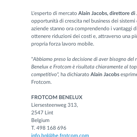
L'esperto di mercato
Alain Jacobs, direttore di
opportunità di crescita nel business dei sistemi 
aziende stanno ora comprendendo i vantaggi di i
ottenere riduzioni dei costi e, attraverso una più
propria forza lavoro mobile.
"
Abbiamo preso la decisione di aver bisogno del no
Benelux e Frotcom è risultata chiaramente al top, 
competitivo",
ha dichiarato
Alain Jacobs
esprime
Frotcom.
FROTCOM BENELUX
Liersesteenweg 313,
2547 Lint
Belgium
T. 498 168 696
info.bnl@be.frotcom.com