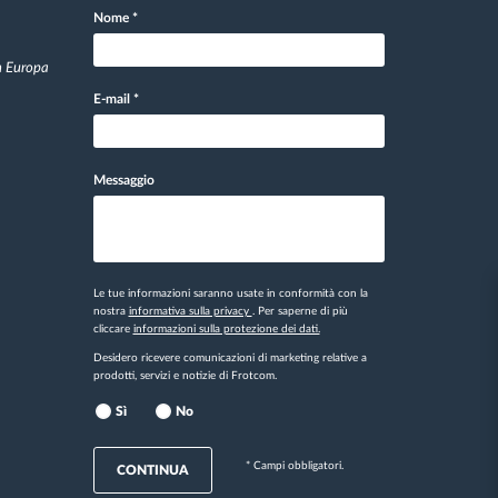
Nome
*
in Europa
E-mail
*
Messaggio
Le tue informazioni saranno usate in conformità con la
nostra
informativa sulla privacy
. Per saperne di più
cliccare
informazioni sulla protezione dei dati.
Desidero ricevere comunicazioni di marketing relative a
prodotti, servizi e notizie di Frotcom.
Sì
No
* Campi obbligatori.
CONTINUA