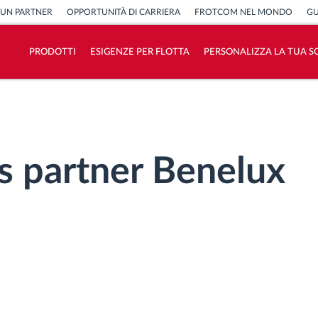
 UN PARTNER
OPPORTUNITÀ DI CARRIERA
FROTCOM NEL MONDO
GU
PRODOTTI
ESIGENZE PER FLOTTA
PERSONALIZZA LA TUA S
Come risolviamo tutte le attività della
flotta
Scopri quanto risparmi
s partner Benelux