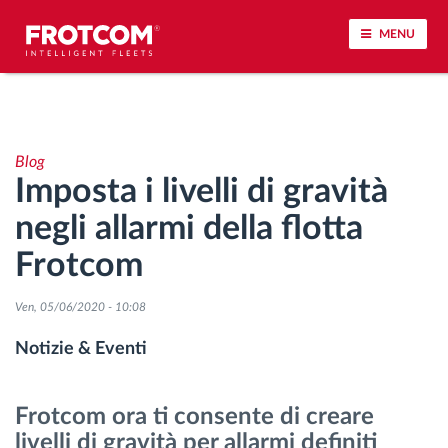
MENU
Tracciamento dei veicoli e monitoraggio dei
sensori
Blog
Imposta i livelli di gravità
Analisi dello stile di guida
negli allarmi della flotta
Monitoraggio dei tempi di guida
Frotcom
Gestione delle forza lavoro
Ven, 05/06/2020 - 10:08
Notizie & Eventi
Download remoto del cronotachigrafo
Frotcom ora ti consente di creare
Controllo accessi
livelli di gravità per allarmi definiti