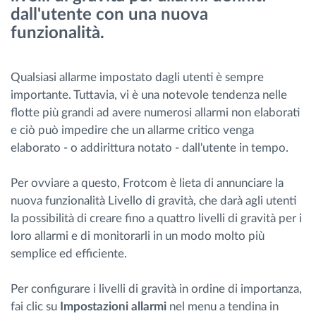
dall'utente con una nuova
Gestione carburante
funzionalità.
Pianificazione dei percorsi e monitoraggio
Qualsiasi allarme impostato dagli utenti è sempre
Identificazione automatica del conducente
importante. Tuttavia, vi è una notevole tendenza nelle
flotte più grandi ad avere numerosi allarmi non elaborati
e ciò può impedire che un allarme critico venga
Scopri tutte le caratteristiche
elaborato - o addirittura notato - dall'utente in tempo.
Per ovviare a questo, Frotcom è lieta di annunciare la
nuova funzionalità Livello di gravità, che darà agli utenti
Come risolviamo tutte le attività della flotta
la possibilità di creare fino a quattro livelli di gravità per i
loro allarmi e di monitorarli in un modo molto più
Scopri quanto risparmi
semplice ed efficiente.
Per configurare i livelli di gravità in ordine di importanza,
fai clic su
Impostazioni allarmi
nel menu a tendina in