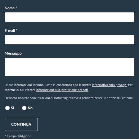
Nome
*
E-mail
*
Messaggio
Le tue informazioni saranno usate in conformità con la nostra
informativa sulla privacy
. Per
saperne di più cliccare
informazioni sulla protezione dei dati.
Desidero ricevere comunicazioni di marketing relative a prodotti, servizi e notizie di Frotcom.
Sì
No
CONTINUA
* Campi obbligatori.