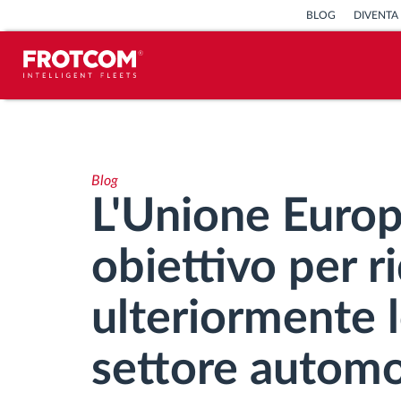
BLOG
DIVENTA
Tracciamento dei veicoli e
monitoraggio dei sensori
Blog
Analisi dello stile di guida
L'Unione Europ
Monitoraggio dei tempi di guida
obiettivo per r
Gestione delle forza lavoro
ulteriormente l
Download remoto del cronotachigrafo
settore automob
Controllo accessi