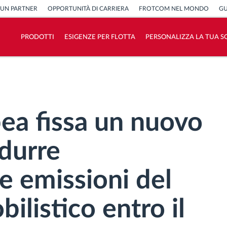
 UN PARTNER
OPPORTUNITÀ DI CARRIERA
FROTCOM NEL MONDO
GU
PRODOTTI
ESIGENZE PER FLOTTA
PERSONALIZZA LA TUA S
Come risolviamo tutte le attività della
flotta
Scopri quanto risparmi
ea fissa un nuovo
idurre
e emissioni del
ilistico entro il