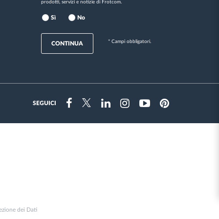
prodotti, servizi e notizie di Frotcom.
Sì
No
* Campi obbligatori.
CONTINUA
SEGUICI
Instragram
Facebook
Twitter
Linkedin
Youtube
Pinterest
ezione dei Dati