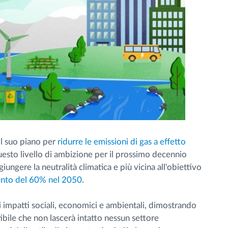
il suo piano per
ridurre le emissioni di gas a effetto
esto livello di ambizione per il prossimo decennio
ungere la neutralità climatica e più vicina all'obiettivo
ento del 60% nel 2050
.
li impatti sociali, economici e ambientali, dimostrando
ttibile che non lascerà intatto nessun settore