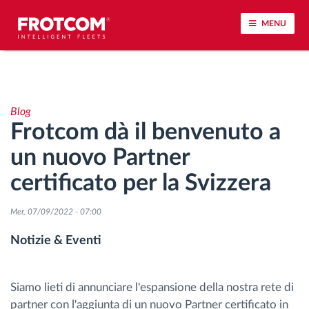
MENU
Tracciamento dei veicoli e monitoraggio dei
sensori
Blog
Frotcom dà il benvenuto a
Analisi dello stile di guida
un nuovo Partner
Monitoraggio dei tempi di guida
certificato per la Svizzera
Gestione delle forza lavoro
Mer, 07/09/2022 - 07:00
Notizie & Eventi
Download remoto del cronotachigrafo
Controllo accessi
Siamo lieti di annunciare l'espansione della nostra rete di
partner con l'aggiunta di un nuovo Partner certificato in