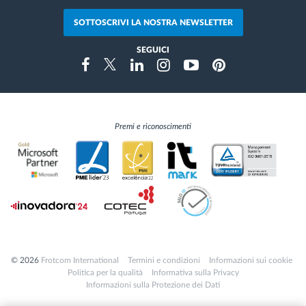
SOTTOSCRIVI LA NOSTRA NEWSLETTER
SEGUICI
Instragram
Facebook
Twitter
Linkedin
Youtube
Pinterest
Premi e riconoscimenti
© 2026
Frotcom International
Termini e condizioni
Informazioni sui cookie
Politica per la qualità
Informativa sulla Privacy
Informazioni sulla Protezione dei Dati