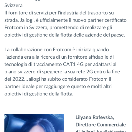
Svizzera.
Gestione carburante
Il fornitore di servizi per l'industria del trasporto su
strada, Jaliogi, è ufficialmente il nuovo partner certificato
Pianificazione dei percorsi e monitoraggio
Frotcom in Svizzera, promettendo di realizzare gli
obiettivi di gestione della flotta delle aziende del paese.
Identificazione automatica del conducente
La collaborazione con Frotcom è iniziata quando
Scopri tutte le caratteristiche
l'azienda era alla ricerca di un fornitore affidabile di
tecnologia di tracciamento CAT1 4G per adattarsi al
piano svizzero di spegnere la sua rete 2G entro la fine
del 2022. Jaliogi ha subito considerato Frotcom il
Come risolviamo tutte le attività della flotta
partner ideale per raggiungere questo e molti altri
obiettivi di gestione della flotta.
Scopri quanto risparmi
Lilyana Rafevska,
Direttore Commerciale