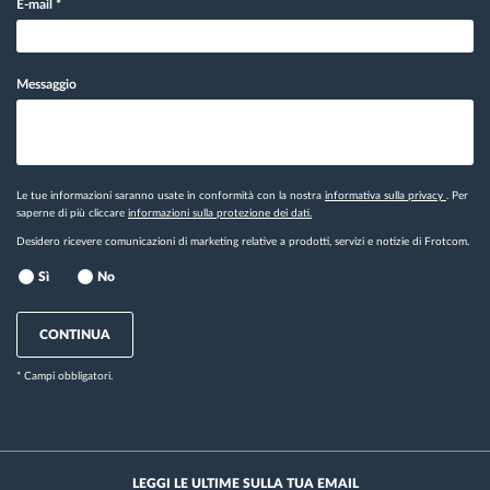
E-mail
*
Messaggio
Le tue informazioni saranno usate in conformità con la nostra
informativa sulla privacy
. Per
saperne di più cliccare
informazioni sulla protezione dei dati.
Desidero ricevere comunicazioni di marketing relative a prodotti, servizi e notizie di Frotcom.
Sì
No
CONTINUA
* Campi obbligatori.
LEGGI LE ULTIME SULLA TUA EMAIL