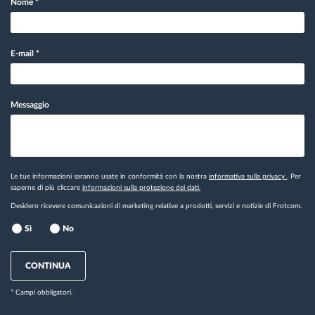
Nome
*
E-mail
*
Messaggio
Le tue informazioni saranno usate in conformità con la nostra
informativa sulla privacy
. Per
saperne di più cliccare
informazioni sulla protezione dei dati.
Desidero ricevere comunicazioni di marketing relative a prodotti, servizi e notizie di Frotcom.
Sì
No
CONTINUA
* Campi obbligatori.