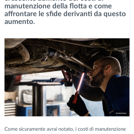
manutenzione della flotta e come
Gestione carburante
affrontare le sfide derivanti da questo
aumento.
Pianificazione dei percorsi e monitoraggio
Identificazione automatica del conducente
Scopri tutte le caratteristiche
Come risolviamo tutte le attività della flotta
Scopri quanto risparmi
Come sicuramente avrai notato, i costi di manutenzione