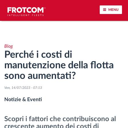
MENU
Tracciamento dei veicoli e monitoraggio dei
sensori
Blog
Perché i costi di
Analisi dello stile di guida
manutenzione della flotta
Monitoraggio dei tempi di guida
sono aumentati?
Gestione delle forza lavoro
Ven, 14/07/2023 - 07:13
Notizie & Eventi
Download remoto del cronotachigrafo
Scopri i fattori che contribuiscono al
Controllo accessi
crescente aumento dei costi di