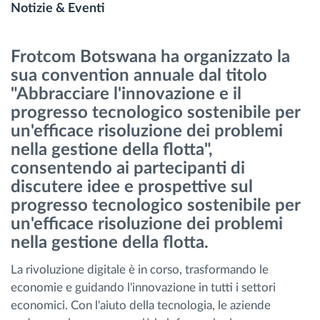
Notizie & Eventi
Gestione carburante
Frotcom Botswana ha organizzato la
Pianificazione dei percorsi e monitoraggio
sua convention annuale dal titolo
"Abbracciare l'innovazione e il
Identificazione automatica del conducente
progresso tecnologico sostenibile per
un'efficace risoluzione dei problemi
Scopri tutte le caratteristiche
nella gestione della flotta",
consentendo ai partecipanti di
discutere idee e prospettive sul
progresso tecnologico sostenibile per
Come risolviamo tutte le attività della flotta
un'efficace risoluzione dei problemi
nella gestione della flotta.
Scopri quanto risparmi
La rivoluzione digitale è in corso, trasformando le
economie e guidando l'innovazione in tutti i settori
economici. Con l'aiuto della tecnologia, le aziende