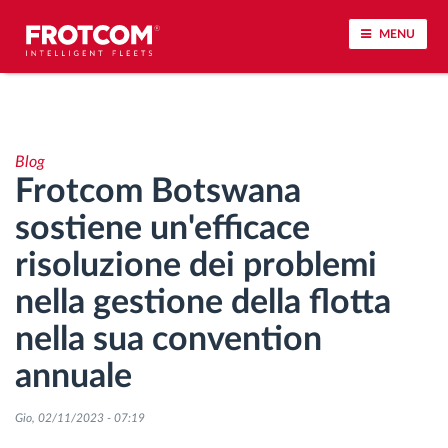
MENU
Tracciamento dei veicoli e monitoraggio dei
sensori
Blog
Frotcom Botswana
Analisi dello stile di guida
sostiene un'efficace
Monitoraggio dei tempi di guida
risoluzione dei problemi
nella gestione della flotta
Gestione delle forza lavoro
nella sua convention
Download remoto del cronotachigrafo
annuale
Controllo accessi
Gio, 02/11/2023 - 07:19