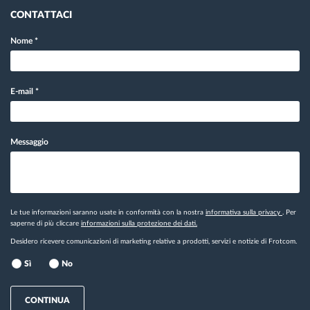
CONTATTACI
Nome
*
E-mail
*
Messaggio
Le tue informazioni saranno usate in conformità con la nostra
informativa sulla privacy
. Per
saperne di più cliccare
informazioni sulla protezione dei dati.
Desidero ricevere comunicazioni di marketing relative a prodotti, servizi e notizie di Frotcom.
Sì
No
CONTINUA