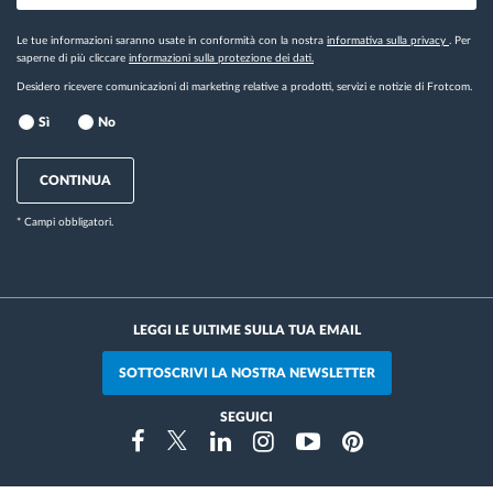
Le tue informazioni saranno usate in conformità con la nostra
informativa sulla privacy
. Per
saperne di più cliccare
informazioni sulla protezione dei dati.
Desidero ricevere comunicazioni di marketing relative a prodotti, servizi e notizie di Frotcom.
Sì
No
CONTINUA
* Campi obbligatori.
LEGGI LE ULTIME SULLA TUA EMAIL
SOTTOSCRIVI LA NOSTRA NEWSLETTER
SEGUICI
Instragram
Facebook
Twitter
Linkedin
Youtube
Pinterest