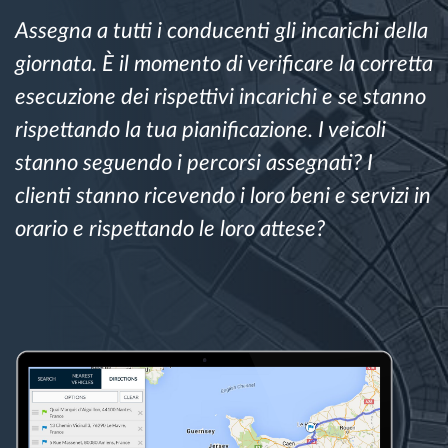
Gestione carburante
Assegna a tutti i conducenti gli incarichi della
giornata. È il momento di verificare la corretta
Pianificazione dei percorsi e monitoraggio
esecuzione dei rispettivi incarichi e se stanno
rispettando la tua pianificazione. I veicoli
Identificazione automatica del conducente
stanno seguendo i percorsi assegnati? I
Scopri tutte le caratteristiche
clienti stanno ricevendo i loro beni e servizi in
orario e rispettando le loro attese?
Come risolviamo tutte le attività della flotta
Scopri quanto risparmi