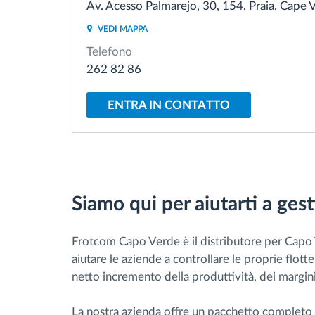
Av. Acesso Palmarejo, 30, 154, Praia, Cape 
VEDI MAPPA
Gestione carburante
Telefono
262 82 86
Pianificazione dei percorsi e
monitoraggio
ENTRA IN CONTATTO
Identificazione automatica del
conducente
Scopri tutte le caratteristiche
Siamo qui per aiutarti a gesti
Frotcom Capo Verde è il distributore per Capo V
aiutare le aziende a controllare le proprie flott
netto incremento della produttività, dei margini 
La nostra azienda offre un pacchetto completo di