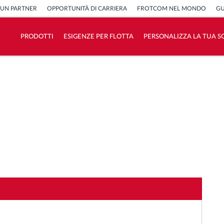
 UN PARTNER
OPPORTUNITÀ DI CARRIERA
FROTCOM NEL MONDO
GU
PRODOTTI
ESIGENZE PER FLOTTA
PERSONALIZZA LA TUA S
Come risolviamo tutte le attività della
flotta
Scopri quanto risparmi