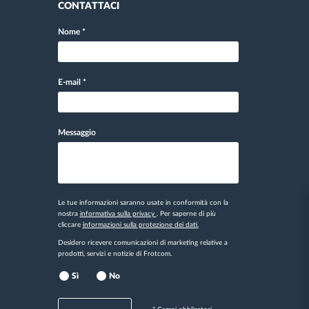
CONTATTACI
Nome
*
E-mail
*
Messaggio
Le tue informazioni saranno usate in conformità con la
nostra
informativa sulla privacy
. Per saperne di più
cliccare
informazioni sulla protezione dei dati.
Desidero ricevere comunicazioni di marketing relative a
prodotti, servizi e notizie di Frotcom.
Sì
No