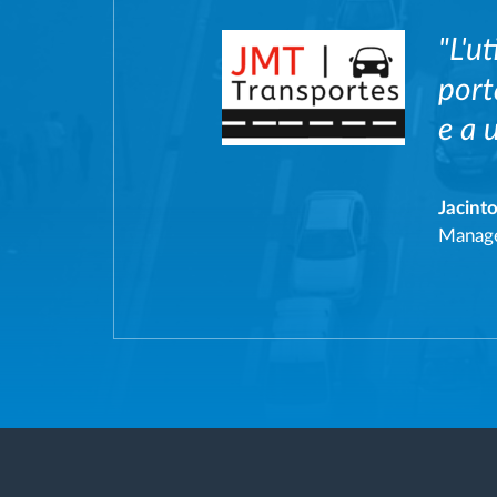
"L'u
port
e a 
Jacint
Manag