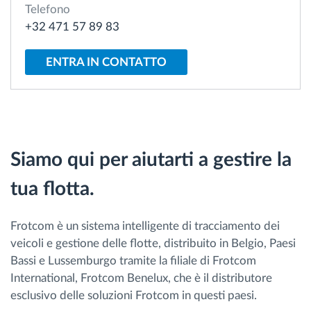
Telefono
Gestione carburante
+32 471 57 89 83
Pianificazione dei percorsi e monitoraggio
ENTRA IN CONTATTO
Identificazione automatica del conducente
Scopri tutte le caratteristiche
Siamo qui per aiutarti a gestire la
tua flotta.
Come risolviamo tutte le attività della flotta
Frotcom è un sistema intelligente di tracciamento dei
Scopri quanto risparmi
veicoli e gestione delle flotte, distribuito in Belgio, Paesi
Bassi e Lussemburgo tramite la filiale di Frotcom
International, Frotcom Benelux, che è il distributore
esclusivo delle soluzioni Frotcom in questi paesi.