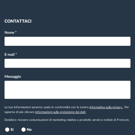
CONTATTACI
Nome
*
E-mail
*
Messaggio
Le tue informazioni saranno usate in conformità con la nostra
informativa sulla privacy
. Per
saperne di più cliccare
informazioni sulla protezione dei dati.
Desidero ricevere comunicazioni di marketing relative a prodotti, servizi e notizie di Frotcom.
Sì
No