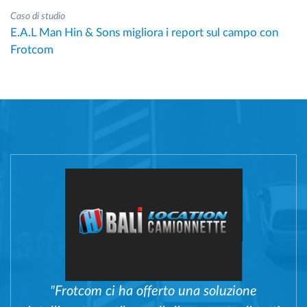
Caso di studio
E.A.L Man Hin & Sons migliora i report sul campo con
Frotcom
"Frotcom ci ha offerto una soluzione