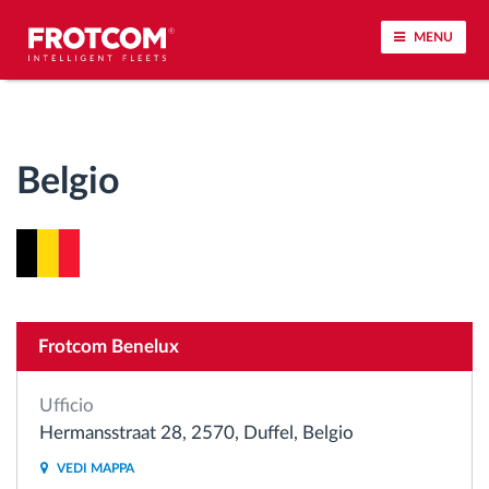
MENU
Tracciamento dei veicoli e monitoraggio dei
sensori
Belgio
Analisi dello stile di guida
Monitoraggio dei tempi di guida
Gestione delle forza lavoro
Frotcom Benelux
Download remoto del cronotachigrafo
Ufficio
Hermansstraat 28, 2570, Duffel, Belgio
Controllo accessi
VEDI MAPPA