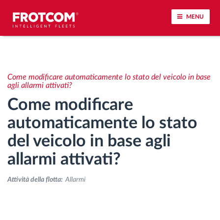
MENU
Tracciamento dei veicoli e monitoraggio dei
sensori
Come modificare automaticamente lo stato del veicolo in base
agli allarmi attivati?
Analisi dello stile di guida
Come modificare
automaticamente lo stato
Monitoraggio dei tempi di guida
del veicolo in base agli
Gestione delle forza lavoro
allarmi attivati?
Download remoto del cronotachigrafo
Attività della flotta:
Allarmi
Controllo accessi