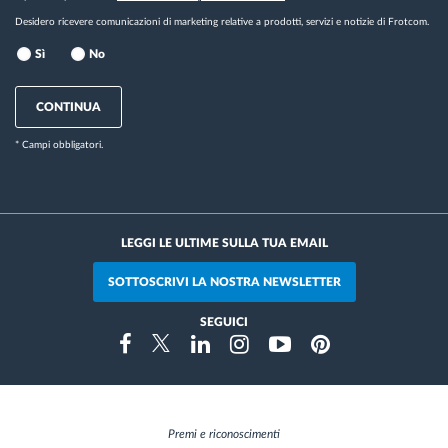
Desidero ricevere comunicazioni di marketing relative a prodotti, servizi e notizie di Frotcom.
Sì
No
CONTINUA
* Campi obbligatori.
LEGGI LE ULTIME SULLA TUA EMAIL
SOTTOSCRIVI LA NOSTRA NEWSLETTER
SEGUICI
Instragram
Facebook
Twitter
Linkedin
Youtube
Pinterest
Premi e riconoscimenti