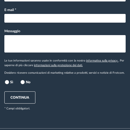
E-mail
*
Messaggio
Le tue informazioni saranno usate in conformità con la nostra
informativa sulla privacy
. Per
saperne di più cliccare
informazioni sulla protezione dei dati.
Desidero ricevere comunicazioni di marketing relative a prodotti, servizi e notizie di Frotcom.
Sì
No
CONTINUA
* Campi obbligatori.