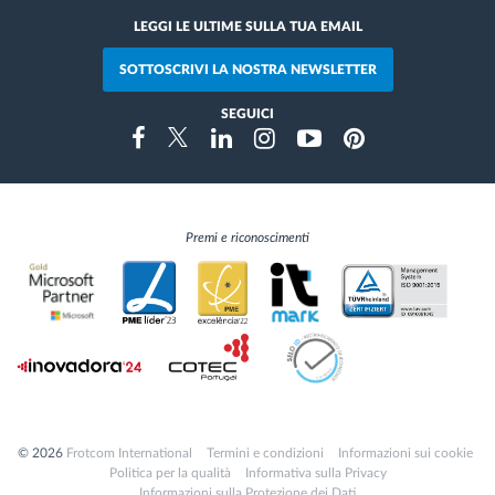
LEGGI LE ULTIME SULLA TUA EMAIL
SOTTOSCRIVI LA NOSTRA NEWSLETTER
SEGUICI
Instragram
Facebook
Twitter
Linkedin
Youtube
Pinterest
Premi e riconoscimenti
© 2026
Frotcom International
Termini e condizioni
Informazioni sui cookie
Politica per la qualità
Informativa sulla Privacy
Informazioni sulla Protezione dei Dati