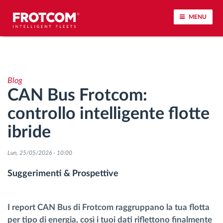
MENU
Tracciamento dei veicoli e monitoraggio dei
sensori
Blog
CAN Bus Frotcom:
Analisi dello stile di guida
controllo intelligente flotte
Monitoraggio dei tempi di guida
ibride
Gestione delle forza lavoro
Lun, 25/05/2026 - 10:00
Suggerimenti & Prospettive
Download remoto del cronotachigrafo
Controllo accessi
I report CAN Bus di Frotcom raggruppano la tua flotta
per tipo di energia, così i tuoi dati riflettono finalmente