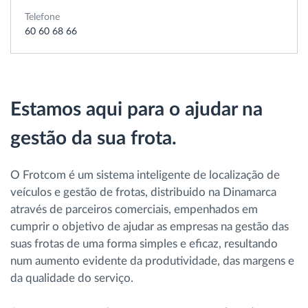
Gestão de Combustível
Telefone
60 60 68 66
Planeamento e monitorização de rotas
Identificação automática de condutores
Estamos aqui para o ajudar na
Ver todas as funcionalidades
gestão da sua frota.
O Frotcom é um sistema inteligente de localização de
veículos e gestão de frotas, distribuido na Dinamarca
Como resolvemos cada necessidade da
através de parceiros comerciais, empenhados em
atividade da frota
cumprir o objetivo de ajudar as empresas na gestão das
suas frotas de uma forma simples e eficaz, resultando
Calculadora de Benefícios
num aumento evidente da produtividade, das margens e
da qualidade do serviço.