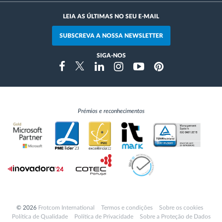
LEIA AS ÚLTIMAS NO SEU E-MAIL
SUBSCREVA A NOSSA NEWSLETTER
SIGA-NOS
Instragram
Facebook
Twitter
Linkedin
Youtube
Pinterest
Prémios e reconhecimentos
© 2026
Frotcom International
Termos e condições
Sobre os cookies
Política de Qualidade
Política de Privacidade
Sobre a Proteção de Dados