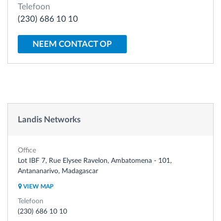
Telefoon
(230) 686 10 10
Routeplanning en -monitoring
NEEM CONTACT OP
Automatische bestuurdersidentificatie
Ontdek alle functies
Landis Networks
Hoe we de noden van elke vlootactiviteit
oplossen
Office
Lot IBF 7, Rue Elysee Ravelon, Ambatomena - 101,
Besparingscalculator
Antananarivo, Madagascar
VIEW MAP
Telefoon
(230) 686 10 10