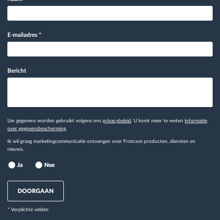
E-mailadres
*
Bericht
Uw gegevens worden gebruikt volgens ons
privacybeleid
. U komt meer te weten
informatie
over gegevensbescherming.
Ik wil graag marketingcommunicatie ontvangen over Frotcom producten, diensten en
nieuws.
Ja
Nee
DOORGAAN
* Verplichte velden