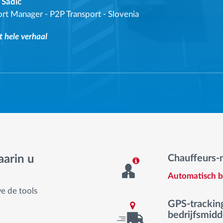
 Sadić
ort Manager
-
P2P Transport - Slovenia
t hele verhaal
aarin u
Chauffeurs
Automatisch be
e de tools
GPS-trackin
bedrijfsmidd