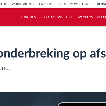
BLOG
WORD PARTNER
CARRIÈRES
FROTCOM WERELDWIJD
KENN
FUNCTIES
VLOOTACTIVITEITEN
UW OPLOSSING AA
Hoe we de noden van elke vlootactiviteit
oplossen
tonderbreking op af
Besparingscalculator
and.