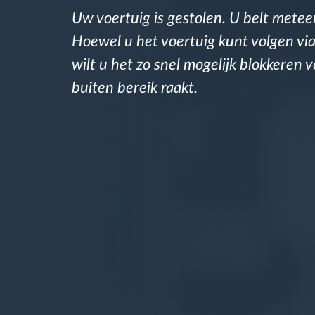
Uw voertuig is gestolen. U belt meteen
Brandstofbeheer
Hoewel u het voertuig kunt volgen vi
wilt u het zo snel mogelijk blokkeren 
Routeplanning en -monitoring
buiten bereik raakt.
Automatische
bestuurdersidentificatie
Ontdek alle functies