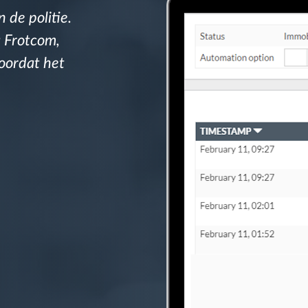
 de politie.
a Frotcom,
voordat het