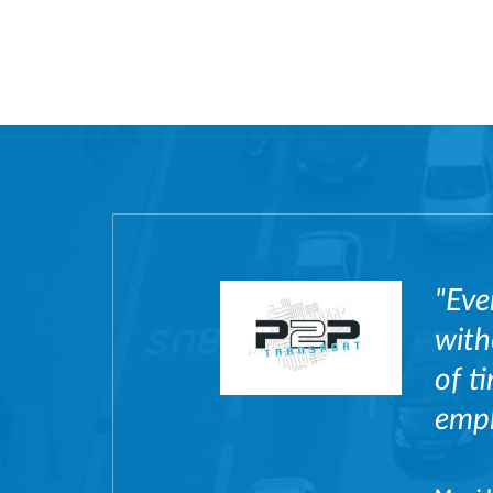
"Eve
with
of t
empl