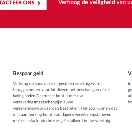
Verhoog de veiligheid van u
TACTEER ONS
Bespaar geld
V
Verhoog de kans dat een gestolen voertuig wordt
In
teruggevonden voordat dieven het beschadigen of de
ge
lading stelen.Daarnaast kunt u met uw
af
verzekeringsmaatschappij nieuwe
h
verzekeringsvoorwaarden bespreken. Het zou kunnen dat
u in aanmerking komt voor lagere verzekeringstarieven
met een startonderbreker geïnstalleerd in uw voertuig.