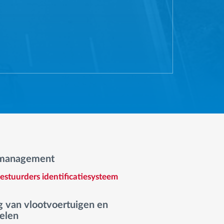
-management
stuurders identificatiesysteem
g van vlootvoertuigen en
elen