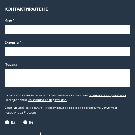
КОНТАКТИРАЈТЕ НЕ
Име
*
Е-пошта
*
Порака
Вашите податоци ќе се користат во согласност со нашата
политиката за приватност
.
Дознајте повеќе
За заштита на податоците.
Сакам да добивам рекламни известувања во врска со производите, услугите и
новостите за Frotcom.
Да
Не