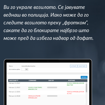
Управување со горивото
Ви го украле возилото. Се јавувате
веднаш во полиција. Иако може да го
Планирање и следење на рутите
следите возилото преку „фротком“,
сакате да го блокирате најбрзо што
Автоматска идентификација на возачите
може пред да избега надвор од дофат.
Откријте ги сите можности
Како ја решаваме
Калкулатор за заштеди