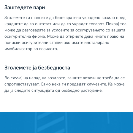
Заштедете пари
Зголемете ги шансите да биде вратено украдено возило пред
крадците да го оштетат или да го украдат товарот. Покрај тоа,
може да разговарате за условите за осигурувањето со вашата
осигурителна фирма. Може да откриете дека имате право на
пониски осигурителни стапки ако имате инсталирано
имобилизатор во возилото.
Зголемете ја безбедноста
Во случај на напад на возилото, вашите возачи не треба да се
спротивставуваат. Само нека ги предадат клучевите. Ќе може
да ја следите ситуацијата од безбедно растојание.