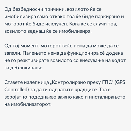
Од безбедносни причини, возилото ќе се
имобилизира само откако тоа ќе биде паркирано и
моторот ќе биде исклучен. Кога ќе се случи тоа,
возилото веднаш ќе се имобилизира.
Од тој момент, моторот веќе нема да може да се
запали. Палењето нема да функционира сè додека
не го реактивирате возилото со внесување на кодот
за деблокирање.
Ставете налепница „Контролирано преку ГПС“ (GPS
Controlled) за да ги одвратите крадците. Тоа е
веројатно подеднакво важно како и инсталирањето
на имобилизаторот.