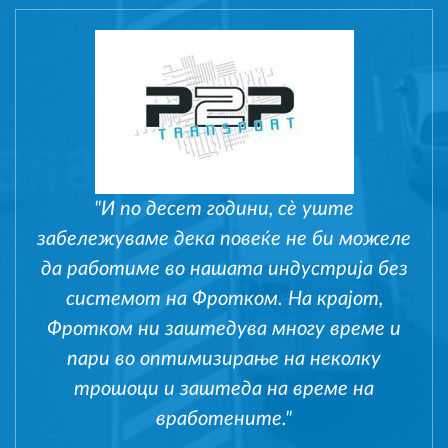
"И по десет години, сè уште
забележуваме дека повеќе не би можеле
да работиме во нашата индустрија без
системот на Фротком. На крајот,
Фротком ни заштедува многу време и
пари во оптимизирање на неколку
трошоци и заштеда на време на
вработените."