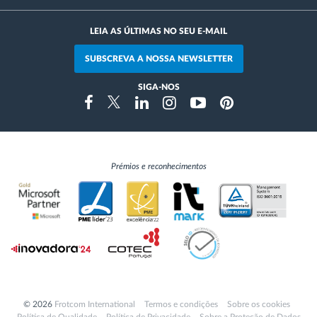
LEIA AS ÚLTIMAS NO SEU E-MAIL
SUBSCREVA A NOSSA NEWSLETTER
SIGA-NOS
Instragram
Facebook
Twitter
Linkedin
Youtube
Pinterest
Prémios e reconhecimentos
© 2026
Frotcom International
Termos e condições
Sobre os cookies