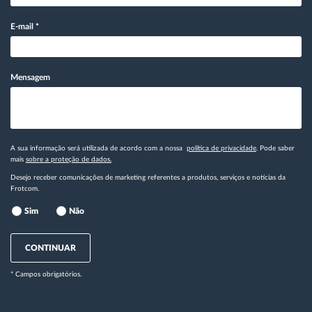
E-mail
*
Mensagem
A sua informação será utilizada de acordo com a nossa
política de privacidade
. Pode saber
mais
sobre a proteção de dados.
Desejo receber comunicações de marketing referentes a produtos, serviços e notícias da
Frotcom.
Sim
Não
CONTINUAR
* Campos obrigatórios.