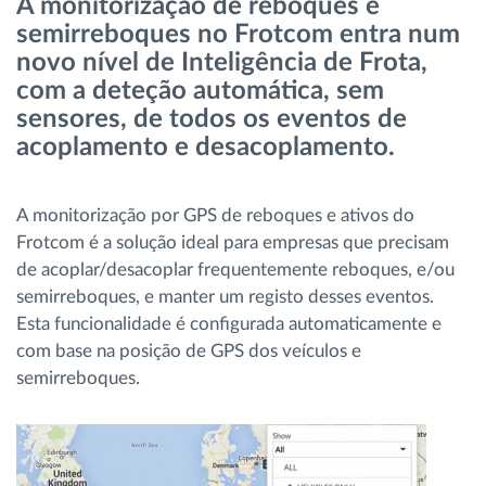
A monitorização de reboques e
Gestão de Combustível
semirreboques no Frotcom entra num
novo nível de Inteligência de Frota,
Planeamento e monitorização de rotas
com a deteção automática, sem
sensores, de todos os eventos de
Identificação automática de condutores
acoplamento e desacoplamento.
Ver todas as funcionalidades
A monitorização por GPS de reboques e ativos do
Frotcom é a solução ideal para empresas que precisam
de acoplar/desacoplar frequentemente reboques, e/ou
semirreboques, e manter um registo desses eventos.
Como resolvemos cada necessidade da
Esta funcionalidade é configurada automaticamente e
atividade da frota
com base na posição de GPS dos veículos e
semirreboques.
Calculadora de Benefícios