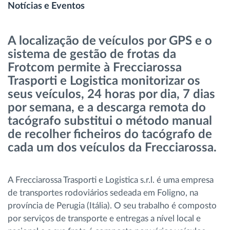
Notícias e Eventos
Gestão de Combustível
A localização de veículos por GPS e o
Planeamento e monitorização de rotas
sistema de gestão de frotas da
Frotcom permite à Frecciarossa
Identificação automática de condutores
Trasporti e Logistica monitorizar os
seus veículos, 24 horas por dia, 7 dias
Ver todas as funcionalidades
por semana, e a descarga remota do
tacógrafo substitui o método manual
de recolher ficheiros do tacógrafo de
cada um dos veículos da Frecciarossa.
Como resolvemos cada necessidade da
atividade da frota
A Frecciarossa Trasporti e Logistica s.r.l. é uma empresa
Calculadora de Benefícios
de transportes rodoviários sedeada em Foligno, na
província de Perugia (Itália). O seu trabalho é composto
por serviços de transporte e entregas a nível local e