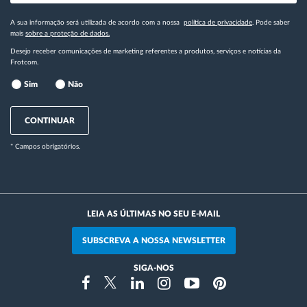
A sua informação será utilizada de acordo com a nossa
política de privacidade
. Pode saber
mais
sobre a proteção de dados.
Desejo receber comunicações de marketing referentes a produtos, serviços e notícias da
Frotcom.
Sim
Não
CONTINUAR
* Campos obrigatórios.
LEIA AS ÚLTIMAS NO SEU E-MAIL
SUBSCREVA A NOSSA NEWSLETTER
SIGA-NOS
Instragram
Facebook
Twitter
Linkedin
Youtube
Pinterest