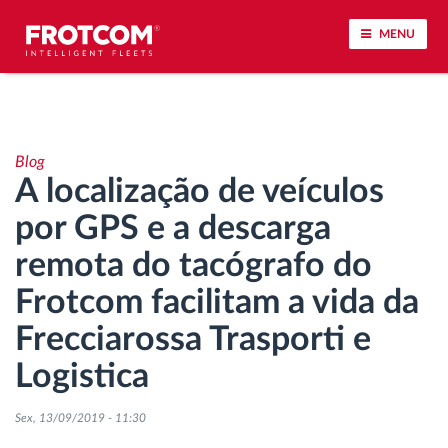
MENU
Localização de veículos e monitorização de
sensores
Blog
A localização de veículos
Análise do estilo de condução
por GPS e a descarga
Monitorização dos tempos de condução
remota do tacógrafo do
Frotcom facilitam a vida da
Gestão de tarefas
Frecciarossa Trasporti e
Descarga remota de tacógrafo
Logistica
Controlo de acesso
Sex, 13/09/2019 - 11:30