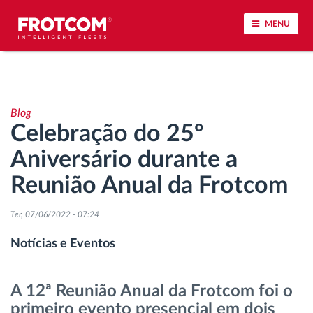
MENU
Localização de veículos e monitorização de
sensores
Blog
Celebração do 25º
Análise do estilo de condução
Aniversário durante a
Monitorização dos tempos de condução
Reunião Anual da Frotcom
Gestão de tarefas
Ter, 07/06/2022 - 07:24
Notícias e Eventos
Descarga remota de tacógrafo
A 12ª Reunião Anual da Frotcom foi o
Controlo de acesso
primeiro evento presencial em dois