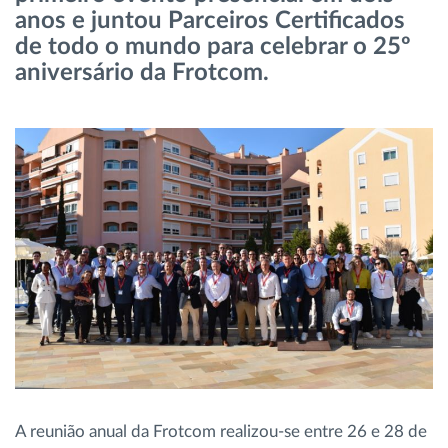
anos e juntou Parceiros Certificados
Gestão de Combustível
de todo o mundo para celebrar o 25º
aniversário da Frotcom.
Planeamento e monitorização de rotas
Identificação automática de condutores
Ver todas as funcionalidades
Como resolvemos cada necessidade da
atividade da frota
Calculadora de Benefícios
A reunião anual da Frotcom realizou-se entre 26 e 28 de