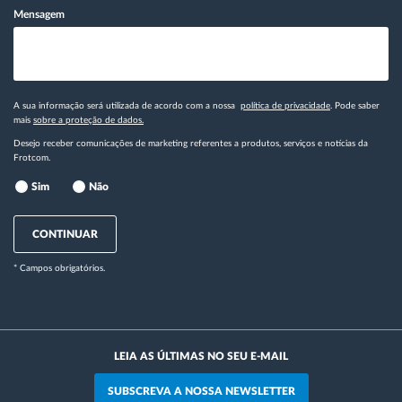
Mensagem
A sua informação será utilizada de acordo com a nossa
política de privacidade
. Pode saber
mais
sobre a proteção de dados.
Desejo receber comunicações de marketing referentes a produtos, serviços e notícias da
Frotcom.
Sim
Não
CONTINUAR
* Campos obrigatórios.
LEIA AS ÚLTIMAS NO SEU E-MAIL
SUBSCREVA A NOSSA NEWSLETTER