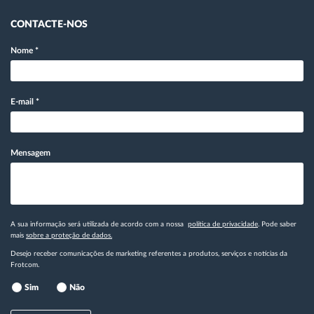
CONTACTE-NOS
Nome
*
E-mail
*
Mensagem
A sua informação será utilizada de acordo com a nossa
política de privacidade
. Pode saber
mais
sobre a proteção de dados.
Desejo receber comunicações de marketing referentes a produtos, serviços e notícias da
Frotcom.
Sim
Não