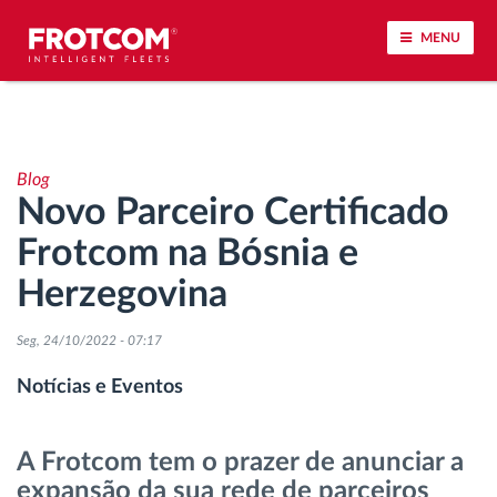
MENU
Localização de veículos e monitorização de
sensores
Blog
Novo Parceiro Certificado
Análise do estilo de condução
Frotcom na Bósnia e
Monitorização dos tempos de condução
Herzegovina
Gestão de tarefas
Seg, 24/10/2022 - 07:17
Notícias e Eventos
Descarga remota de tacógrafo
A Frotcom tem o prazer de anunciar a
Controlo de acesso
expansão da sua rede de parceiros