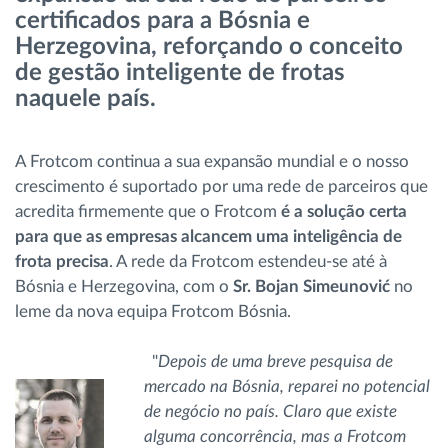
certificados para a Bósnia e
Gestão de Combustível
Herzegovina, reforçando o conceito
de gestão inteligente de frotas
Planeamento e monitorização de rotas
naquele país.
Identificação automática de condutores
A Frotcom continua a sua expansão mundial e o nosso
crescimento é suportado por uma rede de parceiros que
Ver todas as funcionalidades
acredita firmemente que o Frotcom
é a solução certa
para que as empresas alcancem uma inteligência de
frota precisa
. A rede da Frotcom estendeu-se até à
Bósnia e Herzegovina, com o
Sr. Bojan Simeunović
no
Como resolvemos cada necessidade da
leme da nova equipa Frotcom Bósnia.
atividade da frota
"
Depois de uma breve pesquisa de
Calculadora de Benefícios
mercado na Bósnia, reparei no potencial
de negócio no país. Claro que existe
alguma concorrência, mas a Frotcom