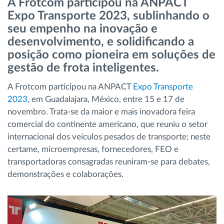
A Frotcom participou na ANPACT
Gestão de Combustível
Expo Transporte 2023, sublinhando o
seu empenho na inovação e
Planeamento e monitorização de rotas
desenvolvimento, e solidificando a
posição como pioneira em soluções de
Identificação automática de condutores
gestão de frota inteligentes.
A Frotcom participou na ANPACT
Expo Transporte
Ver todas as funcionalidades
2023
, em Guadalajara, México, entre 15 e 17 de
novembro. Trata-se da maior e mais inovadora feira
comercial do continente americano, que reuniu o setor
internacional dos veículos pesados de transporte; neste
Como resolvemos cada necessidade da
certame, microempresas, fornecedores, FEO e
atividade da frota
transportadoras consagradas reuniram-se para debates,
demonstrações e colaborações.
Calculadora de Benefícios