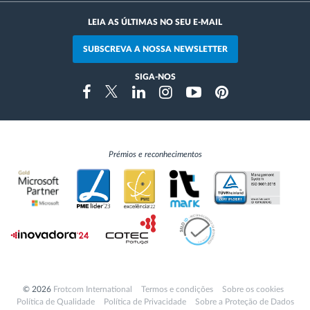
LEIA AS ÚLTIMAS NO SEU E-MAIL
SUBSCREVA A NOSSA NEWSLETTER
SIGA-NOS
Instragram
Facebook
Twitter
Linkedin
Youtube
Pinterest
Prémios e reconhecimentos
© 2026
Frotcom International
Termos e condições
Sobre os cookies
Política de Qualidade
Política de Privacidade
Sobre a Proteção de Dados