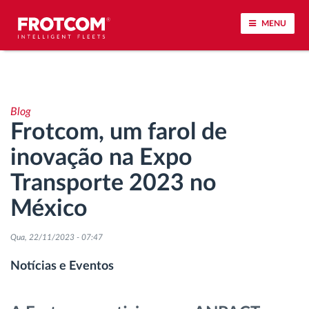
MENU
Localização de veículos e monitorização de
sensores
Blog
Frotcom, um farol de
Análise do estilo de condução
inovação na Expo
Monitorização dos tempos de condução
Transporte 2023 no
México
Gestão de tarefas
Qua, 22/11/2023 - 07:47
Descarga remota de tacógrafo
Notícias e Eventos
Controlo de acesso