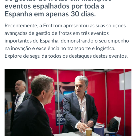
eventos espalhados por toda a
Gestão de Combustível
Espanha em apenas 30 dias.
Planeamento e monitorização de rotas
Recentemente, a Frotcom apresentou as suas soluções
avançadas de gestão de frotas em três eventos
Identificação automática de condutores
importantes de Espanha, demonstrando o seu empenho
na inovação e excelência no transporte e logística.
Explore de seguida todos os destaques destes eventos.
Ver todas as funcionalidades
Como resolvemos cada necessidade da
atividade da frota
Calculadora de Benefícios