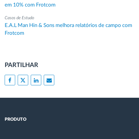
em 10% com Frotcom
Casos de Estudo
E.A.L Man Hin & Sons melhora relatórios de campo com
Frotcom
PARTILHAR
PRODUTO