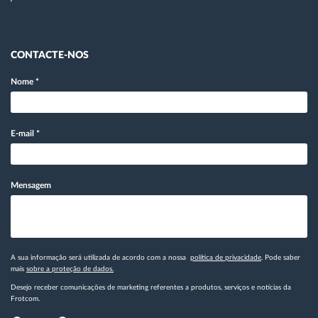
CONTACTE-NOS
Nome
*
E-mail
*
Mensagem
A sua informação será utilizada de acordo com a nossa
política de privacidade
. Pode saber
mais
sobre a proteção de dados.
Desejo receber comunicações de marketing referentes a produtos, serviços e notícias da
Frotcom.