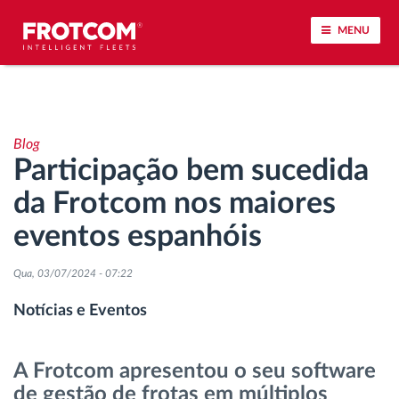
MENU
Localização de veículos e monitorização de
sensores
Blog
Participação bem sucedida
Análise do estilo de condução
da Frotcom nos maiores
Monitorização dos tempos de condução
eventos espanhóis
Gestão de tarefas
Qua, 03/07/2024 - 07:22
Notícias e Eventos
Descarga remota de tacógrafo
A Frotcom apresentou o seu software
Controlo de acesso
de gestão de frotas em múltiplos