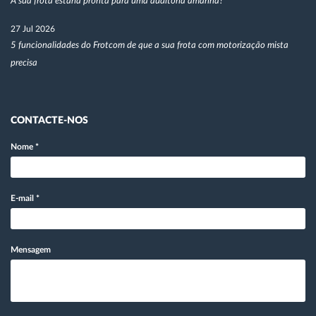
A sua frota estaria pronta para uma auditoria amanhã?
27 Jul 2026
5 funcionalidades do Frotcom de que a sua frota com motorização mista
precisa
CONTACTE-NOS
Nome
*
E-mail
*
Mensagem