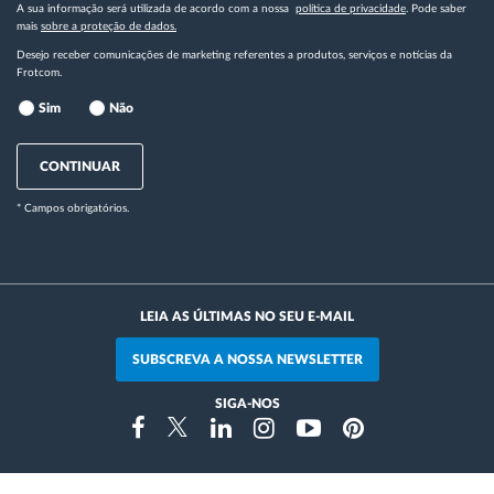
A sua informação será utilizada de acordo com a nossa
política de privacidade
. Pode saber
mais
sobre a proteção de dados.
Desejo receber comunicações de marketing referentes a produtos, serviços e notícias da
Frotcom.
Sim
Não
CONTINUAR
* Campos obrigatórios.
LEIA AS ÚLTIMAS NO SEU E-MAIL
SUBSCREVA A NOSSA NEWSLETTER
SIGA-NOS
Instragram
Facebook
Twitter
Linkedin
Youtube
Pinterest