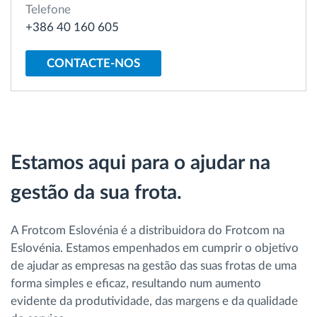
Telefone
Gestão de Combustível
+386 40 160 605
Planeamento e monitorização de rotas
CONTACTE-NOS
Identificação automática de condutores
Ver todas as funcionalidades
Estamos aqui para o ajudar na
gestão da sua frota.
Como resolvemos cada necessidade da
atividade da frota
A Frotcom Eslovénia é a distribuidora do Frotcom na
Eslovénia. Estamos empenhados em cumprir o objetivo
Calculadora de Benefícios
de ajudar as empresas na gestão das suas frotas de uma
forma simples e eficaz, resultando num aumento
evidente da produtividade, das margens e da qualidade