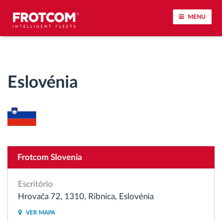
MENU
Localização de veículos e monitorização de
sensores
Eslovénia
Análise do estilo de condução
Monitorização dos tempos de condução
Gestão de tarefas
Frotcom Slovenia
Descarga remota de tacógrafo
Escritório
Hrovača 72, 1310, Ribnica, Eslovénia
Controlo de acesso
VER MAPA