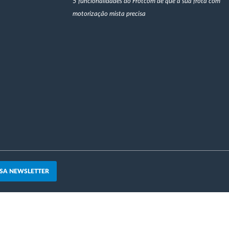
5 funcionalidades do Frotcom de que a sua frota com
motorização mista precisa
SA NEWSLETTER