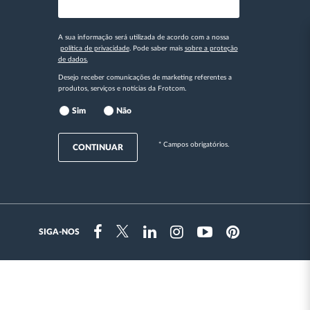
A sua informação será utilizada de acordo com a nossa
política de privacidade
. Pode saber mais
sobre a proteção
de dados.
Desejo receber comunicações de marketing referentes a
produtos, serviços e notícias da Frotcom.
Sim
Não
* Campos obrigatórios.
CONTINUAR
SIGA-NOS
Instragram
Facebook
Twitter
Linkedin
Youtube
Pinterest