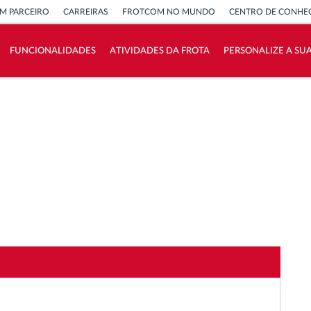
M PARCEIRO
CARREIRAS
FROTCOM NO MUNDO
CENTRO DE CONHE
FUNCIONALIDADES
ATIVIDADES DA FROTA
PERSONALIZE A SU
Como resolvemos cada necessidade da
atividade da frota
Calculadora de Benefícios