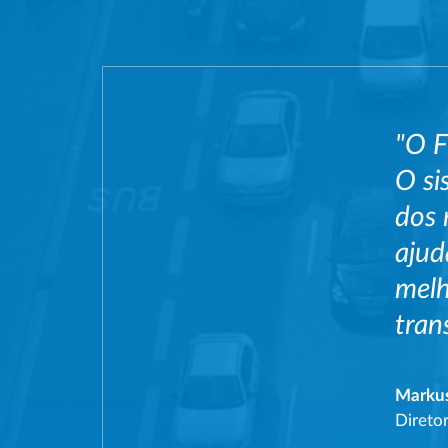
"O F
O si
dos 
ajud
melh
tran
Marku
Direto