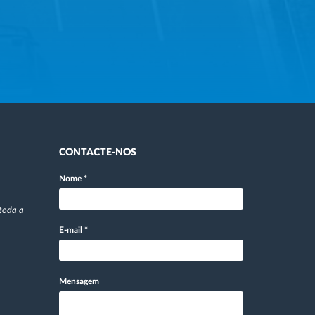
CONTACTE-NOS
Nome
*
toda a
E-mail
*
Mensagem