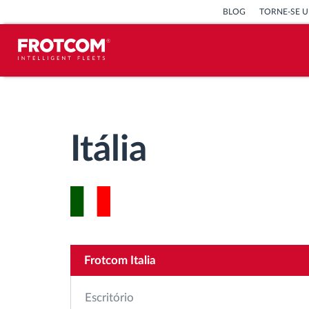
BLOG
TORNE-SE U
Localização de veículos e
monitorização de sensores
Itália
Análise do estilo de condução
Monitorização dos tempos de
condução
Gestão de tarefas
Frotcom Italia
Descarga remota de tacógrafo
Escritório