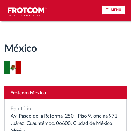
MENU
Localização de veículos e monitorização de
sensores
México
Análise do estilo de condução
Monitorização dos tempos de condução
Gestão de tarefas
Frotcom Mexico
Descarga remota de tacógrafo
Escritório
Av. Paseo de la Reforma, 250 - Piso 9, oficina 971
Controlo de acesso
Juárez, Cuauhtémoc, 06600, Ciudad de México,
México