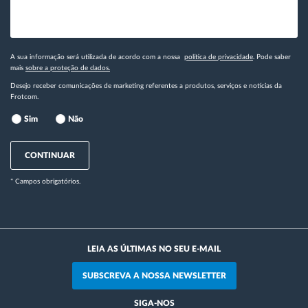
A sua informação será utilizada de acordo com a nossa
política de privacidade
. Pode saber
mais
sobre a proteção de dados.
Desejo receber comunicações de marketing referentes a produtos, serviços e notícias da
Frotcom.
Sim
Não
CONTINUAR
* Campos obrigatórios.
LEIA AS ÚLTIMAS NO SEU E-MAIL
SUBSCREVA A NOSSA NEWSLETTER
SIGA-NOS