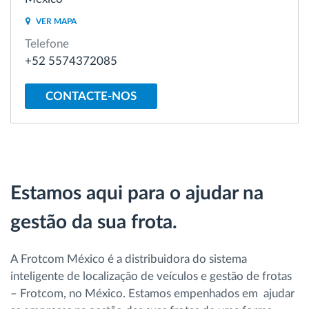
Gestão de Combustível
VER MAPA
Telefone
Planeamento e monitorização de rotas
+52 5574372085
Identificação automática de condutores
CONTACTE-NOS
Ver todas as funcionalidades
Estamos aqui para o ajudar na
Como resolvemos cada necessidade da
gestão da sua frota.
atividade da frota
Calculadora de Benefícios
A Frotcom México é a distribuidora do sistema
inteligente de localização de veículos e gestão de frotas
– Frotcom, no México. Estamos empenhados em ajudar