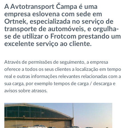
A Avtotransport Čampa é uma
Gestão de Combustível
empresa eslovena com sede em
Ortnek, especializada no serviço de
Planeamento e monitorização de rotas
transporte de automóveis, e orgulha-
se de utilizar o Frotcom prestando um
Identificação automática de condutores
excelente serviço ao cliente.
Ver todas as funcionalidades
Através de permissões de seguimento, a empresa
oferece a todos os seus clientes a localização em tempo
real e outras informações relevantes relacionadas com a
sua carga, por exemplo tempos de carga / descarga e
Como resolvemos cada necessidade da
avisos sobre atrasos.
atividade da frota
Calculadora de Benefícios