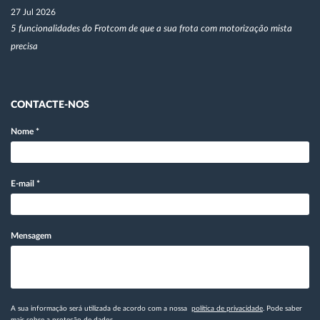
27 Jul 2026
5 funcionalidades do Frotcom de que a sua frota com motorização mista
precisa
CONTACTE-NOS
Nome
*
E-mail
*
Mensagem
A sua informação será utilizada de acordo com a nossa
política de privacidade
. Pode saber
mais
sobre a proteção de dados.