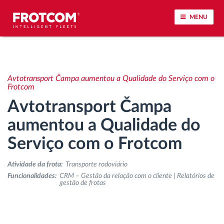
MENU
Localização de veículos e monitorização de
sensores
Avtotransport Čampa aumentou a Qualidade do Serviço com o
Frotcom
Análise do estilo de condução
Avtotransport Čampa
aumentou a Qualidade do
Monitorização dos tempos de condução
Serviço com o Frotcom
Gestão de tarefas
Atividade da frota:
Transporte rodoviário
Funcionalidades:
CRM – Gestão da relação com o cliente | Relatórios de
Descarga remota de tacógrafo
gestão de frotas
Controlo de acesso