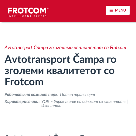
MENU
Лоцирање на возилото и сензорско следење
Avtotransport Čampa го зголеми квалитетот со Frotcom
Анализа на возачкото однесување
Avtotransport Čampa го
Следење на времетраењето на возењето
зголеми квалитетот со
Frotcom
Управување со работната сила
Работата на возниот парк:
Патен транспорт
Далечинско преземање тахографски
Kарактеристики:
УОК – Управување на односот со клиентите |
Извештаи
датотеки
Контрола на пристап