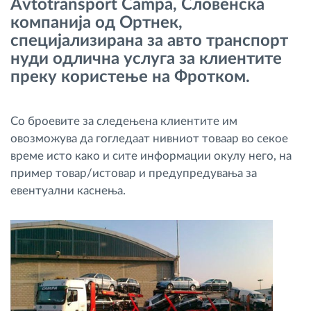
Avtotransport Čampa, Словенска
Управување со горивото
компанија од Ортнек,
специјализирана за авто транспорт
Планирање и следење на рутите
нуди одлична услуга за клиентите
преку користење на Фротком.
Автоматска идентификација на возачите
Со броевите за следењена клиентите им
Откријте ги сите можности
овозможува да гогледаат нивниот товаар во секое
време исто како и сите информации окулу него, на
пример товар/истовар и предупредувања за
евентуални каснења.
Како ја решаваме
Калкулатор за заштеди