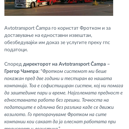
Avtotransport Čampa го користат Фротком и за
доставување на едноставни извештаи,
обезбедувајќи им доказ зе услугите преку гпс
податоци.
Според
директорот на Avtotransport Čampa –
Грегор Чампра
: “
Фротком системот ми беше
покажан пред две години и тестиран во нашата
компанија. Тоа е софистициран систем, кој ни помага
да заштедиме пари и време. Најголемата предност е
едноставната работа без грешки. Точноста на
податоците е одлична без разлика каде се движи
возилото. Го препорачуваме Фротком на сите
компании кои сакаат да ја олеснат работата при
транспорт и логистика
.”