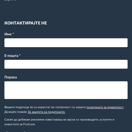
КОНТАКТИРАЈТЕ НЕ
Име
*
Е-пошта
*
Порака
Вашите податоци ќе се користат во согласност со нашата
политиката за приватност
.
Дознајте повеќе
За заштита на податоците.
Сакам да добивам рекламни известувања во врска со производите, услугите и
новостите за Frotcom.