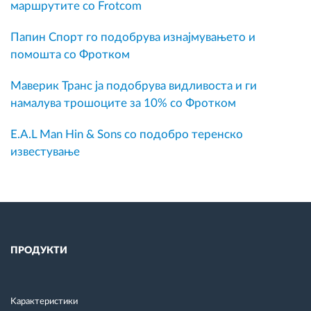
маршрутите со Frotcom
Папин Спорт го подобрува изнајмувањето и
помошта со Фротком
Маверик Транс ја подобрува видливоста и ги
намалува трошоците за 10% со Фротком
E.A.L Man Hin & Sons со подобро теренско
известување
ПРОДУКТИ
Kарактеристики