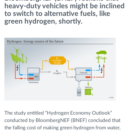
heavy-duty vehicles might be inclined
to switch to alternative fuels, like
Planificarea și monitorizarea rutei
green hydrogen, shortly.
Identificarea automată a șoferului
Descopera toate facilitatile
Cum satisfacem fiecare necesitate a flotei
Calculator de economii
The study entitled “Hydrogen Economy Outlook”
conducted by BloombergNEF (BNEF) concluded that
the falling cost of making green hydrogen from water,