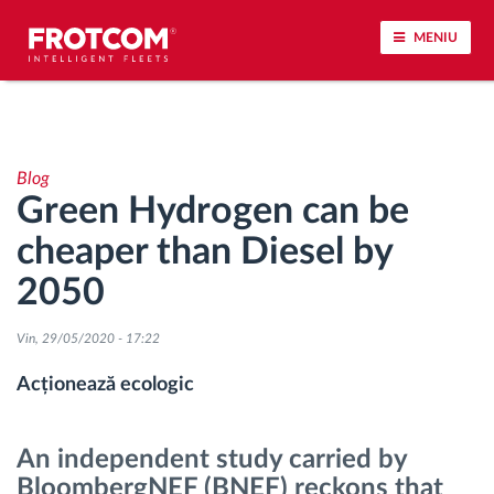
MENIU
Urmărirea vehiculului și monitorizarea senzorilor
Blog
Analiza stilului de condus
Green Hydrogen can be
cheaper than Diesel by
Monitorizarea timpilor de conducere
2050
Workforce management
Vin, 29/05/2020 - 17:22
Descărcare tahograf remote
Acționează ecologic
Controlul accesului
An independent study carried by
BloombergNEF (BNEF) reckons that
Managementul combustibilului