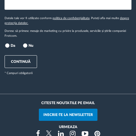
Datele tale vor fi utilizate conform
politica de confidențialitate
. Puteți afla mai multe
despre
protecția datelor.
Doresc să primesc mesaje de marketing cu privire la produsele, serviciile și știrile companiei
Frotcom.
Da
Nu
CONTINUĂ
* Campuri obligatorii
CITESTE NOUTATILE PE EMAIL
INSCRIE-TE LA NEWSLETTER
URMEAZA