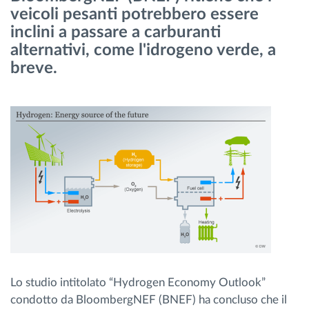
veicoli pesanti potrebbero essere
Gestione carburante
inclini a passare a carburanti
alternativi, come l'idrogeno verde, a
Pianificazione dei percorsi e monitoraggio
breve.
Identificazione automatica del conducente
Scopri tutte le caratteristiche
Come risolviamo tutte le attività della flotta
Scopri quanto risparmi
Lo studio intitolato “Hydrogen Economy Outlook”
condotto da BloombergNEF (BNEF) ha concluso che il