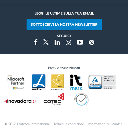
LEGGI LE ULTIME SULLA TUA EMAIL
SOTTOSCRIVI LA NOSTRA NEWSLETTER
SEGUICI
Instragram
Facebook
Twitter
Linkedin
Youtube
Pinterest
Premi e riconoscimenti
© 2026
Frotcom International
Termini e condizioni
Informazioni sui cookie