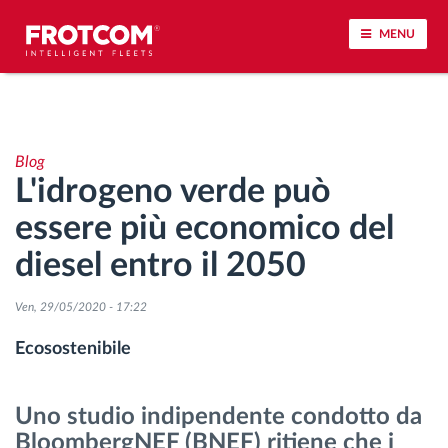
MENU
Tracciamento dei veicoli e monitoraggio dei
sensori
Blog
L'idrogeno verde può
Analisi dello stile di guida
essere più economico del
Monitoraggio dei tempi di guida
diesel entro il 2050
Gestione delle forza lavoro
Ven, 29/05/2020 - 17:22
Ecosostenibile
Download remoto del cronotachigrafo
Uno studio indipendente condotto da
Controllo accessi
BloombergNEF (BNEF) ritiene che i