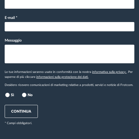
E-mail
*
Messaggio
Le tue informazioni saranno usate in conformità con la nostra
informativa sulla privacy
. Per
saperne di più cliccare
informazioni sulla protezione dei dati.
Desidero ricevere comunicazioni di marketing relative a prodotti, servizi e notizie di Frotcom.
Sì
No
CONTINUA
* Campi obbligatori.