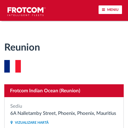
MENIU
Urmărirea vehiculului și monitorizarea senzorilor
Reunion
Analiza stilului de condus
Monitorizarea timpilor de conducere
Workforce management
Frotcom Indian Ocean (Reunion)
Descărcare tahograf remote
Sediu
Controlul accesului
6A Nalletamby Street, Phoenix, Phoenix, Mauritius
VIZUALIZARE HARTĂ
Managementul combustibilului