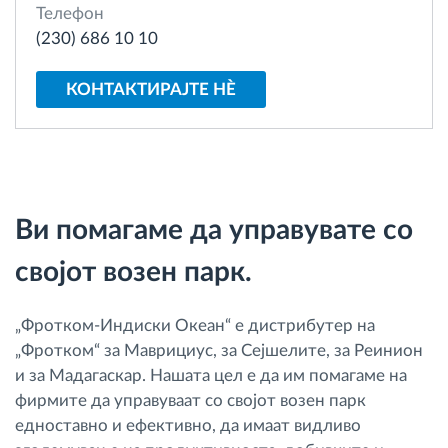
Телефон
Управување со горивото
(230) 686 10 10
Планирање и следење на рутите
КОНТАКТИРАЈТЕ НÈ
Автоматска идентификација на возачите
Откријте ги сите можности
Ви помагаме да управувате со
својот возен парк.
Како ја решаваме
„Фротком-Индиски Океан“ е дистрибутер на
Калкулатор за заштеди
„Фротком“ за Маврициус, за Сејшелите, за Реинион
и за Мадагаскар. Нашата цел е да им помагаме на
фирмите да управуваат со својот возен парк
едноставно и ефективно, да имаат видливо