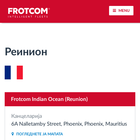
MENU
Лоцирање на возилото и сензорско следење
Реинион
Анализа на возачкото однесување
Следење на времетраењето на возењето
Управување со работната сила
Frotcom Indian Ocean (Reunion)
Далечинско преземање тахографски
датотеки
Канцеларија
6A Nalletamby Street, Phoenix, Phoenix, Mauritius
Контрола на пристап
ПОГЛЕДНЕТЕ ЈА МАПАТА