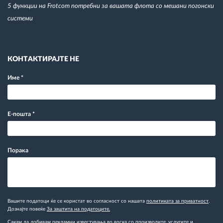
5 функции на Frotcom потребни за вашата флота со мешани погонски
системи
КОНТАКТИРАЈТЕ НЕ
Име
*
Е-пошта
*
Порака
Вашите податоци ќе се користат во согласност со нашата
политиката за приватност
.
Дознајте повеќе
За заштита на податоците.
Сакам да добивам рекламни известувања во врска со производите, услугите и