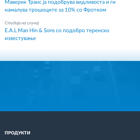
Маверик Транс ја подобрува видливоста и ги
намалува трошоците за 10% со Фротком
Студија на случај
E.A.L Man Hin & Sons со подобро теренско
известување
ПРОДУКТИ