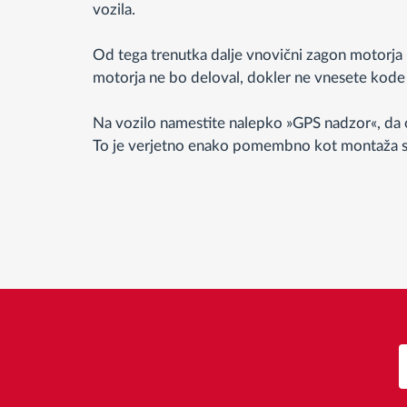
vozila.
Od tega trenutka dalje vnovični zagon motorja
motorja ne bo deloval, dokler ne vnesete kode z
Na vozilo namestite nalepko »GPS nadzor«, da
To je verjetno enako pomembno kot montaža sa