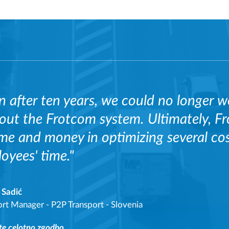
n after ten years, we could no longer w
out the Frotcom system. Ultimately, Fr
ime and money in optimizing several co
oyees' time."
 Sadić
ort Manager
-
P2P Transport - Slovenia
te celotno zgodbo.