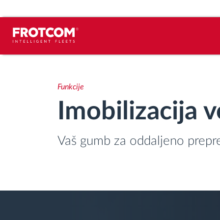
Sledenje vozil in spremljanje senzorjev
Funkcije
Analiza vedenja med vožnjo
Imobilizacija v
Spremljanje voznih časov
Vaš gumb za oddaljeno prepre
Upravljanje delovne sile
Oddaljen prenos podatkov iz tahografa
Nadzor nad dostopom