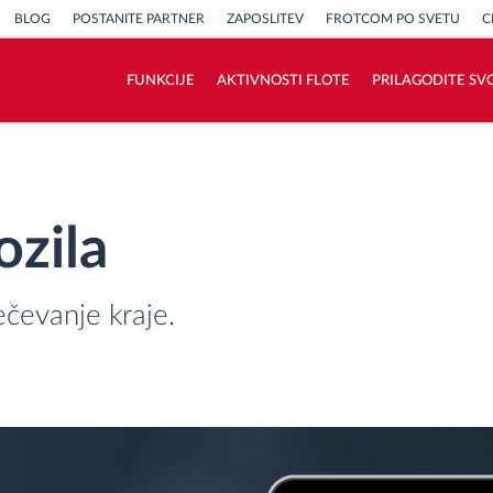
BLOG
POSTANITE PARTNER
ZAPOSLITEV
FROTCOM PO SVETU
C
FUNKCIJE
AKTIVNOSTI FLOTE
PRILAGODITE SV
Kako bomo rešili vse potrebe dejavnosti
flote
ozila
Izračun prihrankov
čevanje kraje.