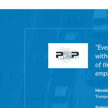
"Eve
with
of t
empl
Mersid
Transp
Preberi