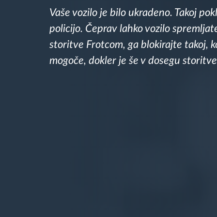
Vaše vozilo je bilo ukradeno. Takoj pokl
Upravljanje porabe goriva
policijo. Čeprav lahko vozilo spremljat
Načrtovanje in spremljanje poti
storitve Frotcom, ga blokirajte takoj, k
mogoče, dokler je še v dosegu storitve
Samodejno prepoznavanje voznika
Odkrijte vse funkcije