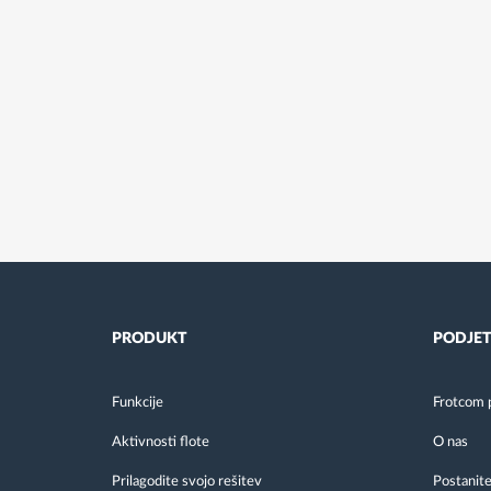
PRODUKT
PODJET
Funkcije
Frotcom 
Aktivnosti flote
O nas
Prilagodite svojo rešitev
Postanite