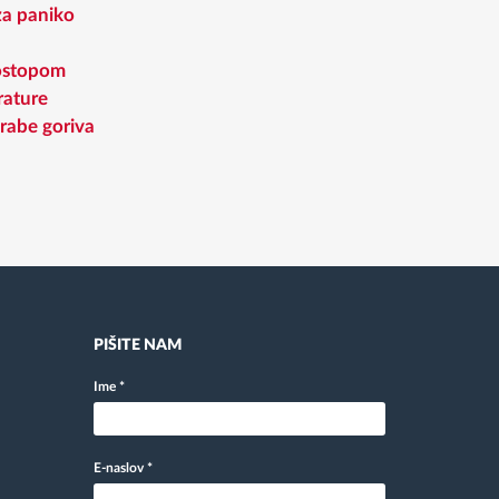
a paniko
ostopom
ature
rabe goriva
PIŠITE NAM
Ime
*
E-naslov
*