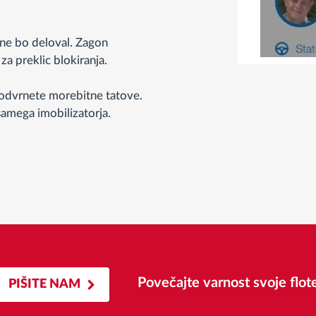
 ne bo deloval. Zagon
a preklic blokiranja.
 odvrnete morebitne tatove.
mega imobilizatorja.
Povečajte varnost svoje flot
PIŠITE NAM