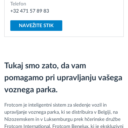
Telefon
+32 471 57 89 83
Načrtovanje in spremljanje poti
NAVEŽITE STIK
Samodejno prepoznavanje voznika
Odkrijte vse funkcije
Tukaj smo zato, da vam
pomagamo pri upravljanju vašega
Kako bomo rešili vse potrebe dejavnosti flote
voznega parka.
Izračun prihrankov
Frotcom je inteligentni sistem za sledenje vozil in
upravljanje voznega parka, ki se distribuira v Belgiji, na
Nizozemskem in v Luksemburgu prek hčerinske družbe
Frotcom International, Frotcom Benelux, ki je ekskluzivni