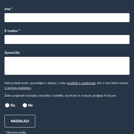
Ime
*
E-naslov
*
Sporočilo
Vaši podatki bodo uporabljeni v skladu z našo
pravilnik o zasebnosti
. Več o tem lahko izveste
o varstvu podatkov.
Želim prejemati trženjska obvestila o izdelkih, storitvah in novicah podjetja Frotcom.
Da
Ne
NADALJUJ
* Obvezna polja.