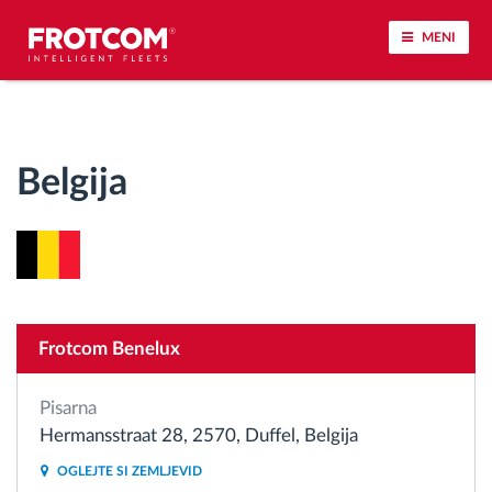
MENI
Sledenje vozil in spremljanje senzorjev
Belgija
Analiza vedenja med vožnjo
Spremljanje voznih časov
Upravljanje delovne sile
Frotcom Benelux
Oddaljen prenos podatkov iz tahografa
Pisarna
Nadzor nad dostopom
Hermansstraat 28, 2570, Duffel, Belgija
OGLEJTE SI ZEMLJEVID
Upravljanje porabe goriva