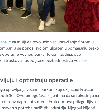
tana
je na misiji da revolucioniše upravljanje flotom u
 kompanija se ponosi svojom ulogom u pomaganju preko
je operacije voznog parka. Tokom godina, ovo
ižih troškova i poboljšane bezbednosti za vozače i
vljuju i optimizuju operacije
ga upravljanja voznim parkom koji uključuje Frotcom
u podršku. Ovo omogućava klijentima da se fokusiraju na
otcom-ov napredni softver. Frotcom-ova prilagodljivost
stvenih potreba različitih industrija. Njegovi klijenti