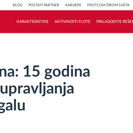
BLOG
POSTATI PARTNER
KARIJERE
FROTCOM ŠIROM SVETA
KARAKTERISTIKE
AKTIVNOSTI FLOTE
PRILAGODITE REŠE
Kako rešavamo sve aktivnosti voznog
parka
Kalkulator uštede
na: 15 godina
upravljanja
galu