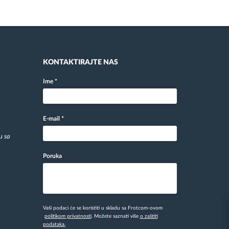
KONTAKTIRAJTE NAS
Ime
*
E-mail
*
u sa
Poruka
Vaši podaci će se koristiti u skladu sa Frotcom-ovom
politikom privatnosti
. Možete saznati više
o zaštiti
podataka.