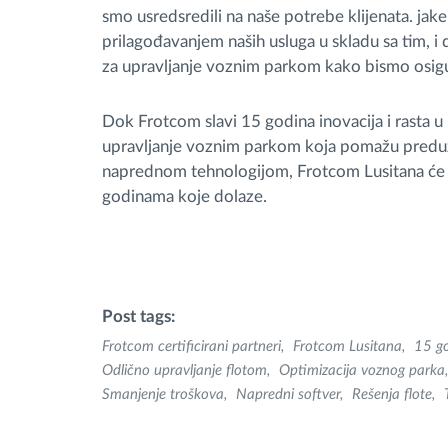
smo usredsredili na naše potrebe klijenata. jak
prilagođavanjem naših usluga u skladu sa tim, i 
za upravljanje voznim parkom kako bismo osigural
Dok Frotcom slavi 15 godina inovacija i rasta u
upravljanje voznim parkom koja pomažu preduze
naprednom tehnologijom, Frotcom Lusitana će 
godinama koje dolaze.
Post tags:
Frotcom certificirani partneri
Frotcom Lusitana
15 g
Odlično upravljanje flotom
Optimizacija voznog parka
Smanjenje troškova
Napredni softver
Rešenja flote