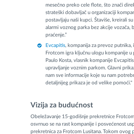
mesečno preko cele flote, što znači di
strateški dobavljač u organizaciji kompanij
postavljaju naši kupci. Štaviše, kreirali su
alarmi voznog parka bez akcije vozača, b
praćenje.”
Evcapitis
, kompanija za prevoz putnika, in
Frotcom igra ključnu ulogu kompanije u 
Paulo Kosta, vlasnik kompanije Evcapitis
upravljanje voznim parkom. Glavni prikaz
nam sve informacije koje su nam potreb
detaljnijeg prikaza je od velike pomoći."
Vizija za budućnost
Obeležavanje 15-godišnje prekretnice Frotcom L
osvrnuo se na rast kompanije i posvećenost usp
prekretnica za Frotcom Lusitana. Tokom ovog pu