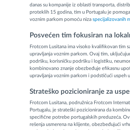
danas su kompanije iz oblasti transporta, distri
proteklih 15 godina, tim u Portugalu je pomoga
voznim parkom pomoću niza
specijalizovanih 
Posvećen tim fokusiran na loka
Frotcom Lusitana ima visoko kvalifikovan tim 
upravljanja voznim parkom. Ovaj tim, uključujuc
podršku, korisničku podršku i logistiku, neumo
kombinovano znanje obezbeđuje efikasnu upotr
upravljanja voznim parkom i podstičući uspeh u
Strateško pozicioniranje za usp
Frotcom Lusitana, podružnica Frotcom Internatio
Portugalu, je strateški pozicionirana da kombi
specifične potrebe portugalskih preduzeća. Ov
rešenja usmerena na klijente, obezbeđujući vrh