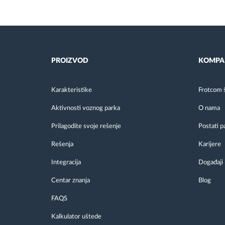
PROIZVOD
KOMPA
Karakteristike
Frotcom 
Aktivnosti voznog parka
O nama
Prilagodite svoje rešenje
Postati p
Rešenja
Karijere
Integracija
Događaji
Centar znanja
Blog
FAQS
Kalkulator uštede