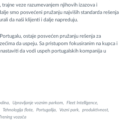
e, trajne veze razumevanjem njihovih izazova i
dalje smo posvećeni pružanju najviših standarda rešenja
i da naši klijenti i dalje napreduju.
 Portugalu, ostaje posvećen pružanju rešenja za
ćima da uspeju. Sa pristupom fokusiranim na kupca i
nastaviti da vodi uspeh portugalskih kompanija u
odina
Upravljanje voznim parkom
Fleet Intelligence
Tehnologija flote
Portugalija
Vozni park
produktivnost
Trening vozača