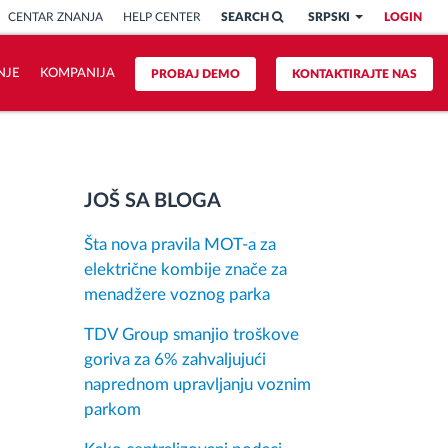
CENTAR ZNANJA
HELP CENTER
SEARCH
SRPSKI
LOGIN
NJE
KOMPANIJA
PROBAJ DEMO
KONTAKTIRAJTE NAS
JOŠ SA BLOGA
Šta nova pravila MOT-a za
električne kombije znače za
menadžere voznog parka
TDV Group smanjio troškove
goriva za 6% zahvaljujući
naprednom upravljanju voznim
parkom