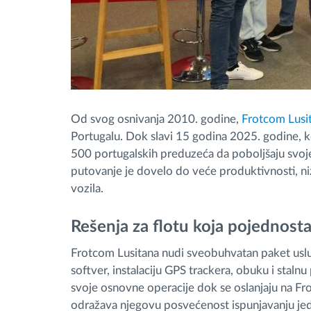
Od svog osnivanja 2010. godine,
Frotcom Lusi
Portugalu. Dok slavi 15 godina 2025. godine,
500 portugalskih preduzeća da poboljšaju svo
putovanje je dovelo do veće produktivnosti, n
vozila.
Rešenja za flotu koja pojednosta
Frotcom Lusitana nudi sveobuhvatan paket uslu
softver, instalaciju GPS trackera, obuku i staln
svoje osnovne operacije dok se oslanjaju na Fr
odražava njegovu posvećenost ispunjavanju jedin