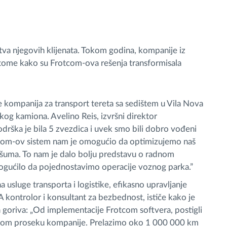
tva njegovih klijenata. Tokom godina, kompanije iz
o tome kako su Frotcom-ova rešenja transformisala
e kompanija za transport tereta sa sedištem u Vila Nova
kog kamiona. Avelino Reis, izvršni direktor
drška je bila 5 zvezdica i uvek smo bili dobro vođeni
com-ov sistem nam je omogućio da optimizujemo naš
 šuma. To nam je dalo bolju predstavu o radnom
ogućilo da pojednostavimo operacije voznog parka.”
a usluge transporta i logistike, efikasno upravljanje
 kontrolor i konsultant za bezbednost, ističe kako je
oriva: „Od implementacije Frotcom softvera, postigli
pnom proseku kompanije. Prelazimo oko 1 000 000 km