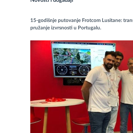
Novosti i događaji
Upravljanje gorivom
15-godišnje putovanje Frotcom Lusitane: transf
Planiranje i nadgledanje rute
pružanje izvrsnosti u Portugalu.
Automatska identifikacija vozača
Otkrijte sve funkcije