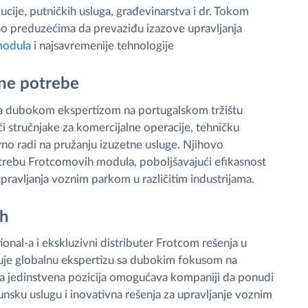
bucije, putničkih usluga, građevinarstva i dr. Tokom
o preduzećima da prevaziđu izazove upravljanja
modula
i najsavremenije tehnologije
lne potrebe
sa dubokom ekspertizom na portugalskom tržištu
́i stručnjake za komercijalne operacije, tehničku
rno radi na pružanju izuzetne usluge. Njihovo
ebu Frotcomovih modula, poboljšavajući efikasnost
pravljanja voznim parkom u različitim industrijama.
eh
nal-a i ekskluzivni distributer Frotcom rešenja u
nuje globalnu ekspertizu sa dubokim fokusom na
a jedinstvena pozicija omogućava kompaniji da ponudi
unsku uslugu i inovativna rešenja za upravljanje voznim