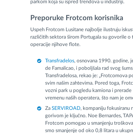
parkom koja su ispred trendova u industriji.
Preporuke Frotcom korisnika
Uspeh Frotcom Lusitane najbolje ilustruju iskus
različitih sektora širom Portugala su govorile 
operacije njihove flote.
Transfradelos
, osnovana 1990. godine, j
de Famalicao, i poboljšala rad svog šums
Transfradelosa, rekao je: „Frotcomova po
svim našim zahtevima. Pored toga, Frot
vozni park u pogledu kamiona i prerade
vremenu naših operatera, što nam je om
Za
SERVIROAD
, kompaniju fokusiranu n
gorivom je ključno. Noe Bernardes, TAPA
Frotcom pomogao u smanjenju troškova g
smo smanjenje od oko 0,8 litara u uku