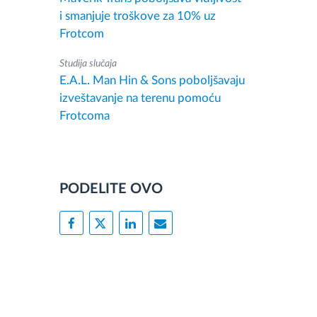
i smanjuje troškove za 10% uz
Frotcom
Studija slučaja
E.A.L. Man Hin & Sons poboljšavaju
izveštavanje na terenu pomoću
Frotcoma
PODELITE OVO