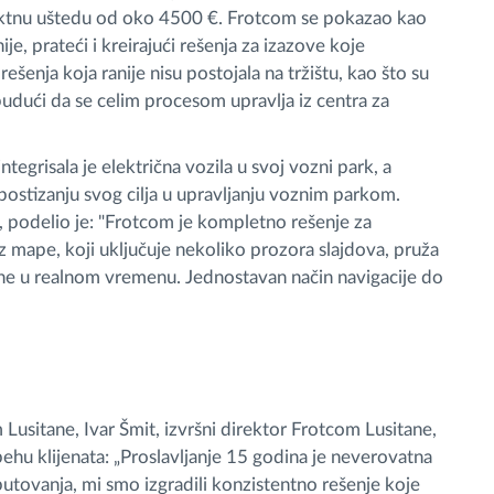
rektnu uštedu od oko 4500 €. Frotcom se pokazao kao
e, prateći i kreirajući rešenja za izazove koje
 rešenja koja ranije nisu postojala na tržištu, kao što su
udući da se celim procesom upravlja iz centra za
tegrisala je električna vozila u svoj vozni park, a
postizanju svog cilja u upravljanju voznim parkom.
, podelio je: "Frotcom je kompletno rešenje za
 mape, koji uključuje nekoliko prozora slajdova, pruža
ne u realnom vremenu. Jednostavan način navigacije do
usitane, Ivar Šmit, izvršni direktor Frotcom Lusitane,
ehu klijenata: „Proslavljanje 15 godina je neverovatna
tovanja, mi smo izgradili konzistentno rešenje koje