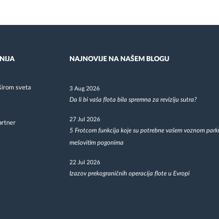
NIJA
NAJNOVIJE NA NAŠEM BLOGU
širom sveta
3 Aug 2026
Da li bi vaša flota bila spremna za reviziju sutra?
27 Jul 2026
artner
5 Frotcom funkcija koje su potrebne vašem voznom park
mešovitim pogonima
22 Jul 2026
Izazov prekograničnih operacija flote u Evropi