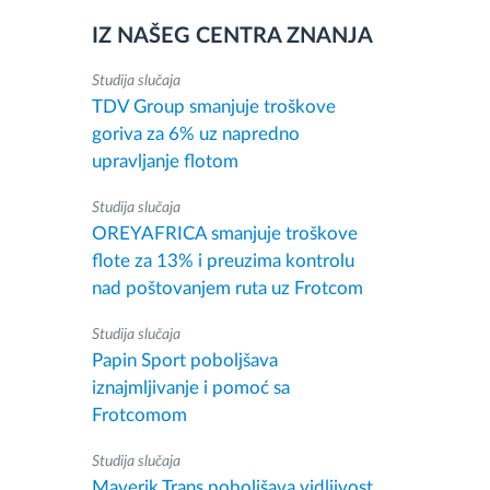
IZ NAŠEG CENTRA ZNANJA
Studija slučaja
TDV Group smanjuje troškove
goriva za 6% uz napredno
upravljanje flotom
Studija slučaja
OREYAFRICA smanjuje troškove
flote za 13% i preuzima kontrolu
nad poštovanjem ruta uz Frotcom
Studija slučaja
Papin Sport poboljšava
iznajmljivanje i pomoć sa
Frotcomom
Studija slučaja
Maverik Trans poboljšava vidljivost