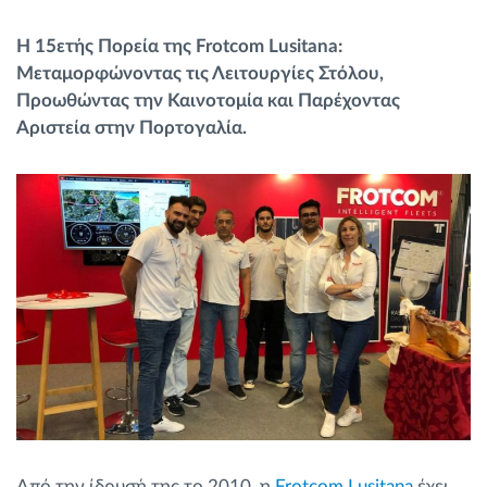
Διαχείριση καυσίμου
Η 15ετής Πορεία της Frotcom Lusitana:
Μεταμορφώνοντας τις Λειτουργίες Στόλου,
Σχεδιασμός και παρακολούθηση διαδρομής
Προωθώντας την Καινοτομία και Παρέχοντας
Αριστεία στην Πορτογαλία.
Αυτόματη αναγνώριση οδηγού
Ανακαλύψτε όλα τα χαρακτηριστικά
Πώς να λύσουμε τις ανάγκες των
δραστηριοτήτων του στόλου
Υπολογιστής εξοικονόμησης
Από την ίδρυσή της το 2010, η
Frotcom Lusitana
έχει