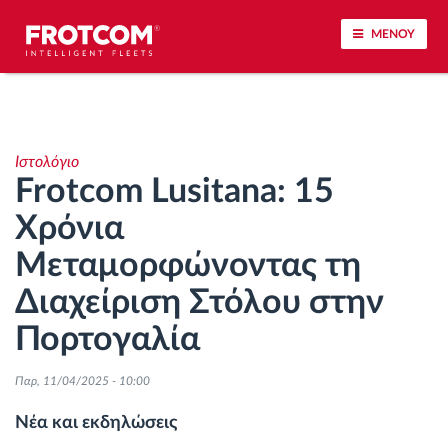
ΜΕΝΟΥ
Εντοπισμός οχημάτων και παρακολούθηση
αισθητήρων
Ιστολόγιο
Frotcom Lusitana: 15
Ανάλυση οδηγικής συμπεριφοράς
Χρόνια
Παρακολούθηση του χρόνου οδήγησης
Μεταμορφώνοντας τη
Διαχείριση Στόλου στην
Διαχείριση εργατικού δυναμικού
Πορτογαλία
Λήψη ταχογράφου από απόσταση
Παρ, 11/04/2025 - 10:00
Έλεγχος πρόσβασης
Νέα και εκδηλώσεις