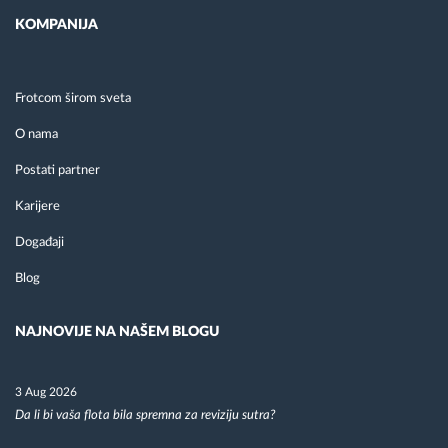
KOMPANIJA
Frotcom širom sveta
O nama
Postati partner
Karijere
Događaji
Blog
NAJNOVIJE NA NAŠEM BLOGU
3 Aug 2026
Da li bi vaša flota bila spremna za reviziju sutra?