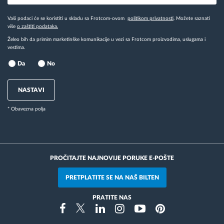
Vaši podaci će se koristiti u skladu sa Frotcom-ovom
politikom privatnosti
. Možete saznati
više
o zaštiti podataka.
Želeo bih da primim marketinške komunikacije u vezi sa Frotcom proizvodima, uslugama i
vestima.
Da
No
NASTAVI
* Obavezna polja
PROČITAJTE NAJNOVIJE PORUKE E-POŠTE
PRETPLATITE SE NA NAŠ BILTEN
PRATITE NAS
Instragram
Facebook
Twitter
Linkedin
Youtube
Pinterest