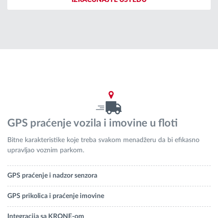
IZRAČUNAJTE UŠTEDU
Planiranje i nadgledanje rute
Automatska identifikacija vozača
Otkrijte sve funkcije
GPS praćenje vozila i imovine u floti
Kako rešavamo sve aktivnosti voznog parka
Bitne karakteristike koje treba svakom menadžeru da bi efikasno
upravljao voznim parkom.
Kalkulator uštede
GPS praćenje i nadzor senzora
GPS prikolica i praćenje imovine
Integracija sa KRONE-om