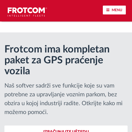
MENU
Praćenje vozila i nadzor senzora
Frotcom ima kompletan
Analiza ponašanja u vožnji
paket za GPS praćenje
Praćenje vremena vožnje
vozila
Upravljanje radnom snagom
Naš softver sadrži sve funkcije koje su vam
potrebne za upravljanje voznim parkom, bez
Daljinsko preuzimanje tahografa
obzira u kojoj industriji radite. Otkrijte kako mi
možemo pomoći.
Kontrola pristupa
Upravljanje gorivom