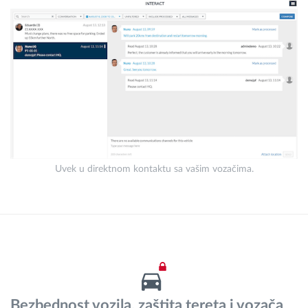
Uvek u direktnom kontaktu sa vašim vozačima.
Bezbednost vozila, zaštita tereta i vozača