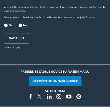
Vaši podatki bodo uporabljeni v skladu z našo
pravilnik o zasebnosti
. Več o tem lahko izveste
o varstvu podatkov.
Želim prejemati trženjska obvestila o izdelkih, storitvah in novicah podjetja Frotcom.
Da
Ne
NADALJUJ
* Obvezna polja.
PREBEREITE ZADNJE NOVICE NA VAŠEM MAILU
NAROČITE SE NA NAŠE NOVICE
SLEDITE NAM
Instragram
Facebook
Twitter
Linkedin
Youtube
Pinterest