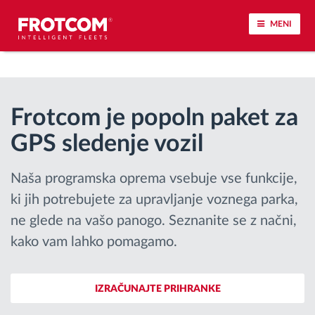
MENI
Sledenje vozil in spremljanje senzorjev
Frotcom je popoln paket za
Analiza vedenja med vožnjo
GPS sledenje vozil
Spremljanje voznih časov
Naša programska oprema vsebuje vse funkcije,
Upravljanje delovne sile
ki jih potrebujete za upravljanje voznega parka,
ne glede na vašo panogo. Seznanite se z načni,
Oddaljen prenos podatkov iz tahografa
kako vam lahko pomagamo.
Nadzor nad dostopom
IZRAČUNAJTE PRIHRANKE
Upravljanje porabe goriva