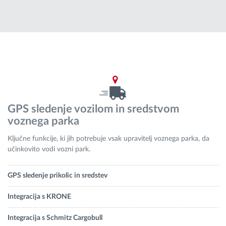
Načrtovanje in spremljanje poti
Samodejno prepoznavanje voznika
Odkrijte vse funkcije
GPS sledenje vozilom in sredstvom
voznega parka
Kako bomo rešili vse potrebe dejavnosti flote
Ključne funkcije, ki jih potrebuje vsak upravitelj voznega parka, da
učinkovito vodi vozni park.
Izračun prihrankov
GPS sledenje prikolic in sredstev
Integracija s KRONE
Integracija s Schmitz Cargobull