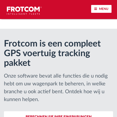
MENU
Voertuigtracking en sensorbewaking
Frotcom is een compleet
Rijgedrag analyse
GPS voertuig tracking
Controle van rijtijden
pakket
Personeelsbeheer
Onze software bevat alle functies die u nodig
hebt om uw wagenpark te beheren, in welke
Downloaden van tachograaf op afstand
branche u ook actief bent. Ontdek hoe wij u
kunnen helpen.
Toegangsbeheer
Brandstofbeheer