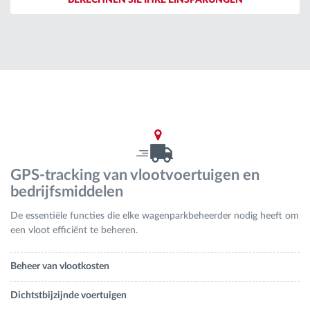
BERECHNEN SIE IHRE EINSPARUNGEN
Routeplanning en -monitoring
Automatische bestuurdersidentificatie
Ontdek alle functies
GPS-tracking van vlootvoertuigen en
Hoe we de noden van elke vlootactiviteit
bedrijfsmiddelen
oplossen
De essentiële functies die elke wagenparkbeheerder nodig heeft om
een vloot efficiënt te beheren.
Besparingscalculator
Beheer van vlootkosten
Dichtstbijzijnde voertuigen