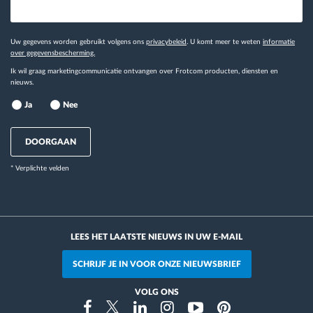
Uw gegevens worden gebruikt volgens ons
privacybeleid
. U komt meer te weten
informatie
over gegevensbescherming.
Ik wil graag marketingcommunicatie ontvangen over Frotcom producten, diensten en
nieuws.
Ja
Nee
DOORGAAN
* Verplichte velden
LEES HET LAATSTE NIEUWS IN UW E-MAIL
SCHRIJF JE IN VOOR ONZE NIEUWSBRIEF
VOLG ONS