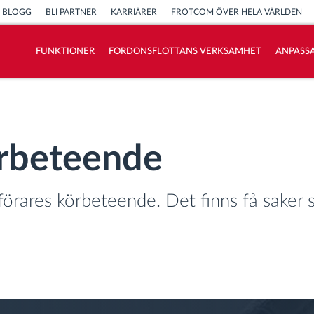
BLOGG
BLI PARTNER
KARRIÄRER
FROTCOM ÖVER HELA VÄRLDEN
FUNKTIONER
FORDONSFLOTTANS VERKSAMHET
ANPASSA
Vi löser varje flottas verksamhetsbehov
Sparkalkylator
arbeteende
förares körbeteende. Det finns få saker