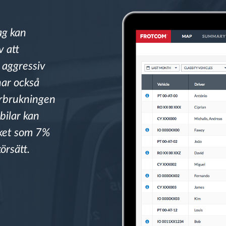
ag kan
v att
 aggressiv
har också
örbrukningen
pbilar kan
cket som 7%
örsätt.