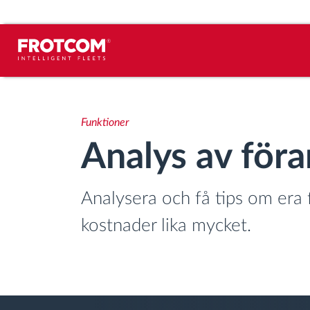
Spårning av fordon och
sensorövervaktning
Funktioner
Analys av för
Körbeteende analys
Körtidsövervakning
Analysera och få tips om era 
kostnader lika mycket.
Workforce management
järrstyrd nedladdning från färdskrivare
Åtkomstkontroll