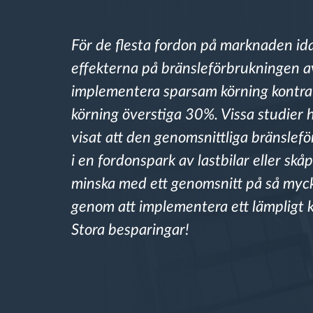
Bränslehantering
För de flesta fordon på marknaden id
effekterna på bränsleförbrukningen a
Ruttplanering och övervakning
implementera sparsam körning kontra
körning överstiga 30%. Vissa studier 
Automatisk förare identifiering
visat att den genomsnittliga bränslef
Upptäck alla funktioner
i en fordonspark av lastbilar eller skå
minska med ett genomsnitt på så my
genom att implementera ett lämpligt k
Stora besparingar!