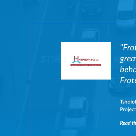
"Fro
grea
beha
Frot
Tsholo
Projec
Read the