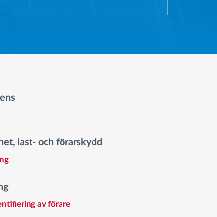
gens
et, last- och förarskydd
ing
ng
ntifiering av förare