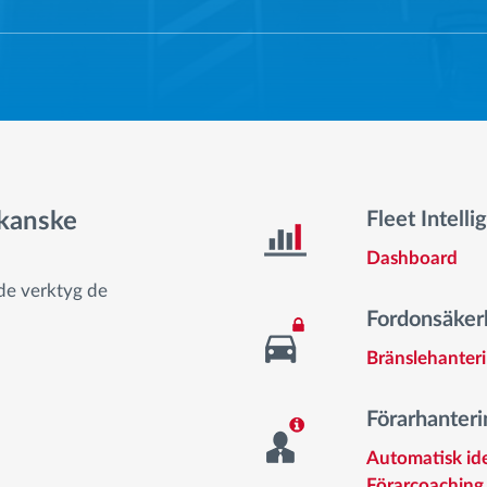
 kanske
Fleet Intelli
Dashboard
 de verktyg de
Fordonsäkerh
Bränslehanter
Förarhanteri
Automatisk ide
Förarcoaching