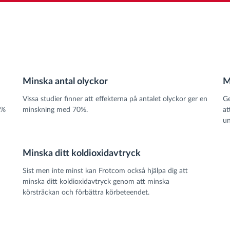
Minska antal olyckor
M
Vissa studier finner att effekterna på antalet olyckor ger en
Ge
7%
minskning med 70%.
at
un
Minska ditt koldioxidavtryck
Sist men inte minst kan Frotcom också hjälpa dig att
minska ditt koldioxidavtryck genom att minska
körsträckan och förbättra körbeteendet.