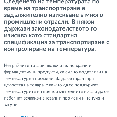
Следенето на температурата по
Управление на горивото
време на транспортиране e
задължително изискване в много
Планиране на маршрути и мониторинг
промишлени отрасли. В някои
държави законодателството го
Автоматична идентификация на шофьора
изисква като стандартна
спецификация за транспортиране с
контролиране на температура.
Разберете за всички функционалности
Нетрайните товари, включително храни и
фармацевтични продукти, са силно податливи на
Как отговаряме на нуждите на всяка
температурни промени. За да се гарантира
флота
целостта на товара, е важно да се поддържат
температурите на препоръчителните нива и да се
Калкулатор за спестявания
избегнат всякакви внезапни промени и ненужни
загуби.