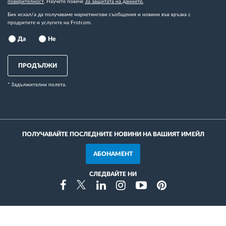
поверителност
. Научете повече
За защитата на данните.
Бих искал/а да получаваме маркетингови съобщения и новини във връзка с
продуктите и услугите на Frotcom.
Да
Не
ПРОДЪЛЖИ
* Задължителни полета.
ПОЛУЧАВАЙТЕ ПОСЛЕДНИТЕ НОВИНИ НА ВАШИЯТ ИМЕЙЛ
АБОНАМЕНТ
СЛЕДВАЙТЕ НИ
Instragram
Facebook
Twitter
Linkedin
Youtube
Pinterest