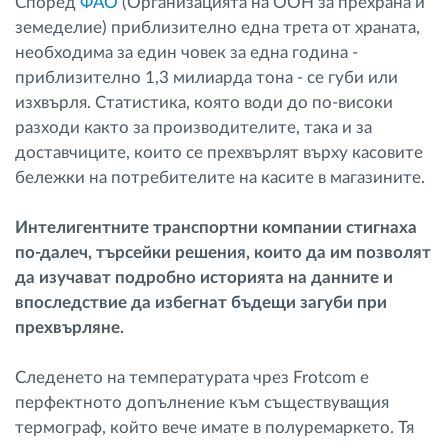
Според
ФАО
(Организацията на ООН за прехрана и
земеделие) приблизително една трета от храната,
необходима за един човек за една година -
приблизително 1,3 милиарда тона - се губи или
изхвърля. Статистика, която води до по-високи
разходи както за производителите, така и за
доставчиците, които се прехвърлят върху касовите
бележки на потребителите на касите в магазините.
Интелигентните транспортни компании стигнаха
по-далеч, търсейки решения, които да им позволят
да изучават подробно историята на данните и
впоследствие да избегнат бъдещи загуби при
прехвърляне.
Следенето на температурата чрез Frotcom е
перфектното допълнение към съществуващия
термограф, който вече имате в полуремаркето. Тя