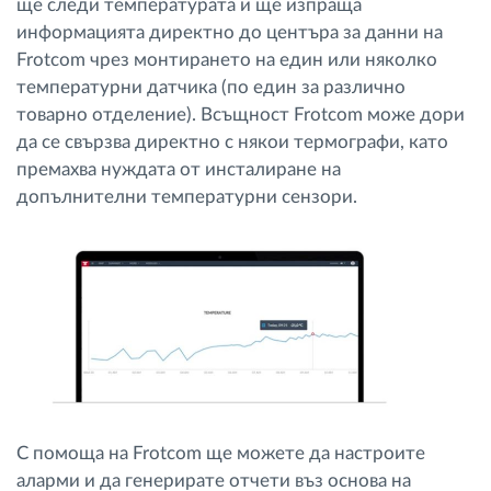
ще следи температурата и ще изпраща
информацията директно до центъра за данни на
Frotcom чрез монтирането на един или няколко
температурни датчика (по един за различно
товарно отделение). Всъщност Frotcom може дори
да се свързва директно с някои термографи, като
премахва нуждата от инсталиране на
допълнителни температурни сензори.
С помоща на Frotcom ще можете да настроите
аларми и да генерирате отчети въз основа на