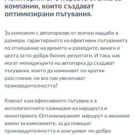
компании, които създават
Управление на горивото
оптимизирани пътувания.
Планиране на маршрути и мониторинг
За компании с автопаркове от всички мащаби и
Автоматична идентификация на шофьора
размери, гарантирането на ефективни пътуванията
по отношение на времето и разходите, винаги е
целта за по-добри бизнес резултати. И така, как
Разберете за всички функционалности
могат мениджърите на автопарка да създават
пътувания, които да изминават по-кратки
разстояния, но все пак увеличават
производителността?
Как отговаряме на нуждите на всяка
флота
Ключът към ефективното пътуване е в
интелигентното планиране на маршрута и
Калкулатор за спестявания
мониторинга. Оптимизираният маршрут е жизнено
важен за компаниите, за да повишат
производителността и осигуряват по-добро