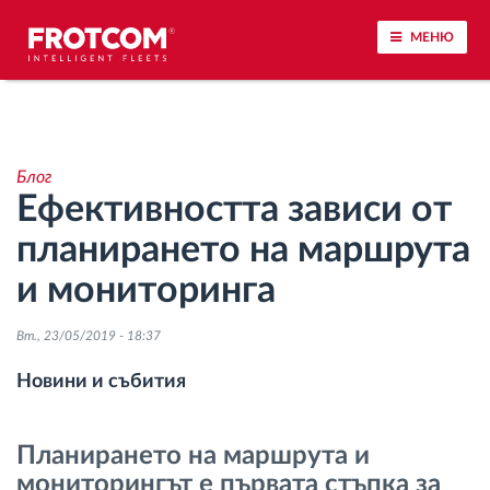
МЕНЮ
Проследяване на превозното средство и
наблюдение на датчиците
Блог
Ефективността зависи от
Анализ на стила на шофиране
планирането на маршрута
Наблюдение на времената за шофиране
и мониторинга
Управление на работната сила
Вт., 23/05/2019 - 18:37
Новини и събития
Дистанционно сваляне на данни от тахограф
Планирането на маршрута и
Контрол на достъпа
мониторингът е първата стъпка за