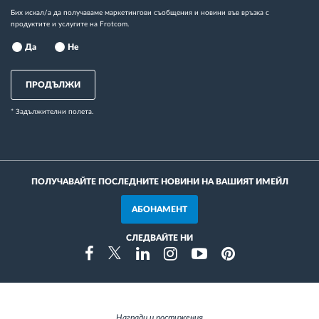
Бих искал/а да получаваме маркетингови съобщения и новини във връзка с
продуктите и услугите на Frotcom.
Да
Не
ПРОДЪЛЖИ
* Задължителни полета.
ПОЛУЧАВАЙТЕ ПОСЛЕДНИТЕ НОВИНИ НА ВАШИЯТ ИМЕЙЛ
АБОНАМЕНТ
СЛЕДВАЙТЕ НИ
Instragram
Facebook
Twitter
Linkedin
Youtube
Pinterest
Награди и постижения