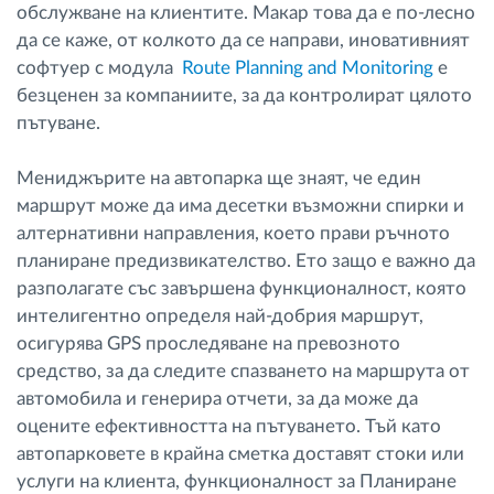
обслужване на клиентите. Макар това да е по-лесно
да се каже, от колкото да се направи, иновативният
софтуер с модула
Route Planning and Monitoring
е
безценен за компаниите, за да контролират цялото
пътуване.
Мениджърите на автопарка ще знаят, че един
маршрут може да има десетки възможни спирки и
алтернативни направления, което прави ръчното
планиране предизвикателство. Ето защо е важно да
разполагате със завършена функционалност, която
интелигентно определя най-добрия маршрут,
осигурява GPS проследяване на превозното
средство, за да следите спазването на маршрута от
автомобила и генерира отчети, за да може да
оцените ефективността на пътуването. Тъй като
автопарковете в крайна сметка доставят стоки или
услуги на клиента, функционалност за Планиране