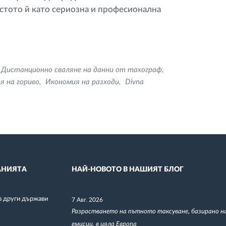
тото й като сериозна и професионална
Дистанционно сваляне на данни от тахограф
я на гориво
Икономия на разходи
Divna
НИЯТА
НАЙ-НОВОТО В НАШИЯТ БЛОГ
в други държави
7 Авг. 2026
Разрастването на пътното таксуване, базирано н
емисии, в цяла Европа