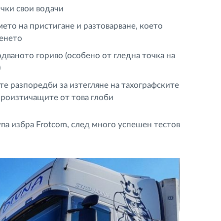
чки свои водачи
ето на пристигане и разтоварване, което
ренето
дваното гориво (особено от гледна точка на
)
те разпоредби за изтегляне на тахографските
произтичащите от това глоби
na избра Frotcom, след много успешен тестов