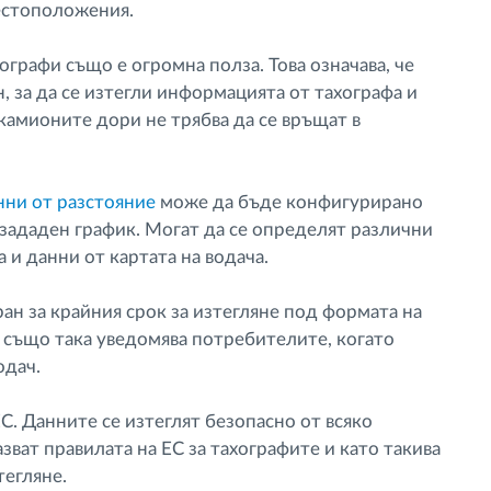
местоположения.
графи също е огромна полза. Това означава, че
, за да се изтегли информацията от тахографа и
камионите дори не трябва да се връщат в
нни от разстояние
може да бъде конфигурирано
 зададен график. Могат да се определят различни
 и данни от картата на водача.
н за крайния срок за изтегляне под формата на
 също така уведомява потребителите, когато
одач.
ЕС. Данните се изтеглят безопасно от всяко
зват правилата на ЕС за тахографите и като такива
тегляне.