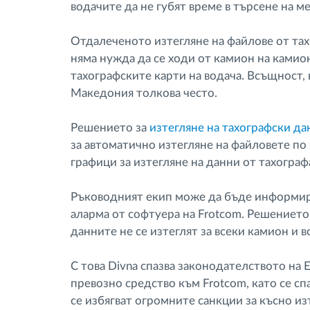
водачите да не губят време в търсене на 
Отдалеченото изтегляне на файлове от тахо
няма нужда да се ходи от камион на камион
тахографските карти на водача. Всъщност, 
Македония толкова често.
Решението за
изтегляне на тахографски да
за автоматично изтегляне на файловете по
графици за изтегляне на данни от тахографа
Ръководният екип може да бъде информира
аларма от софтуера на Frotcom. Решението
данните не се изтеглят за всеки камион и в
С това Divna спазва законодателството на 
превозно средство към Frotcom, като се спа
се избягват огромните санкции за късно из