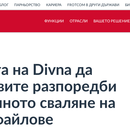
БЛОГ
ПАРНЬОРСТВО
КАРИЕРА
FROTCOM В ДРУГИ ДЪРЖАВИ
БИ
ФУНКЦИИ
ОТРАСЛИ
ВАШЕТО РЕШЕНИЕ
Как отговаряме на нуждите на всяка
флота
Калкулатор за спестявания
а на Divna да
овите разпоредби
ното сваляне на
файлове