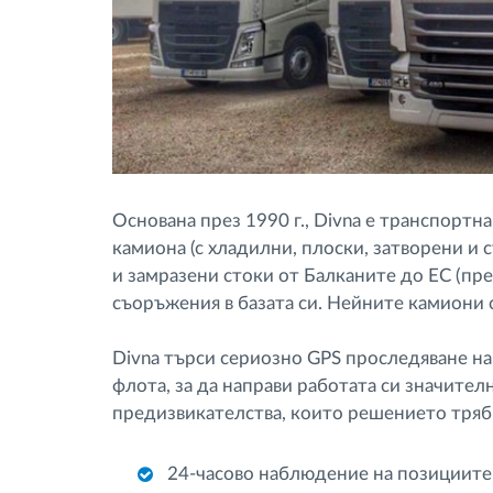
Основана през 1990 г., Divna е транспорт
камиона (с хладилни, плоски, затворени и 
и замразени стоки от Балканите до ЕС (пр
съоръжения в базата си. Нейните камиони 
Divna търси сериозно GPS проследяване на
флота, за да направи работата си значител
предизвикателства, които решението тряб
24-часово наблюдение на позициите