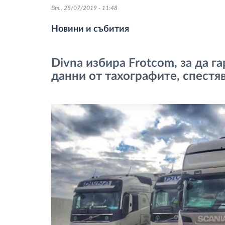
Вт., 25/07/2019 - 11:48
тахограф
Новини и събития
Контрол на достъпа
Divna избира Frotcom, за да г
Управление на горивото
данни от тахографите, спестя
Планиране на маршрути и
мониторинг
Автоматична идентификация на
шофьора
Разберете за всички
функционалности