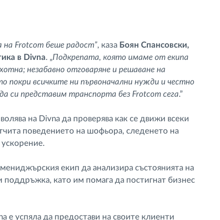
 на Frotcom беше радост”
, каза
Боян Спансовски,
ика в Divna
. „
Подкрепата, която имаме от екипа
ахотна; незабавно отговаряне и решаване на
то покри всичките ни първоначални нужди и честно
да си представим транспорта без Frotcom сега
.”
волява на Divna да проверява как се движи всеки
отчита поведението на шофьора, следенето на
и ускорение.
 мениджърския екип да анализира състоянията на
 и поддръжка, като им помага да постигнат бизнес
na е успяла да предостави на своите клиенти