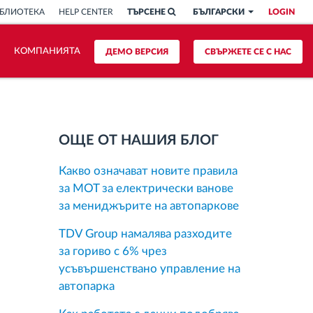
БЛИОТЕКА
HELP CENTER
ТЪРСЕНЕ
БЪЛГАРСКИ
LOGIN
КОМПАНИЯТА
ДЕМО ВЕРСИЯ
СВЪРЖЕТЕ СЕ С НАС
ОЩЕ ОТ НАШИЯ БЛОГ
Какво означават новите правила
за MOT за електрически ванове
за мениджърите на автопаркове
TDV Group намалява разходите
за гориво с 6% чрез
усъвършенствано управление на
автопарка