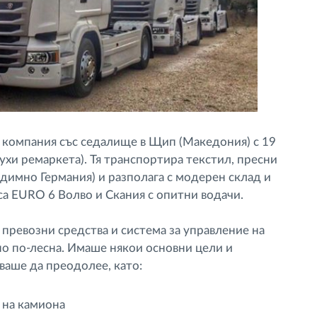
на компания със седалище в Щип (Македония) с 19
сухи ремаркета). Тя транспортира текстил, пресни
едимно Германия) и разполага с модерен склад и
са EURO 6 Волво и Скания с опитни водачи.
 превозни средства и система за управление на
но по-лесна. Имаше някои основни цели и
ваше да преодолее, като:
 на камиона