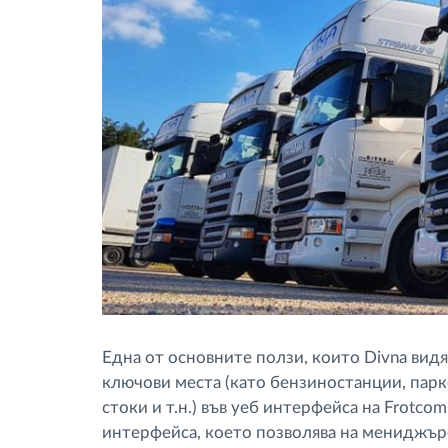
Една от основните ползи, които Divna видя
ключови места (като бензиностанции, парко
стоки и т.н.) във уеб интерфейса на Frotc
интерфейса, което позволява на мениджърс