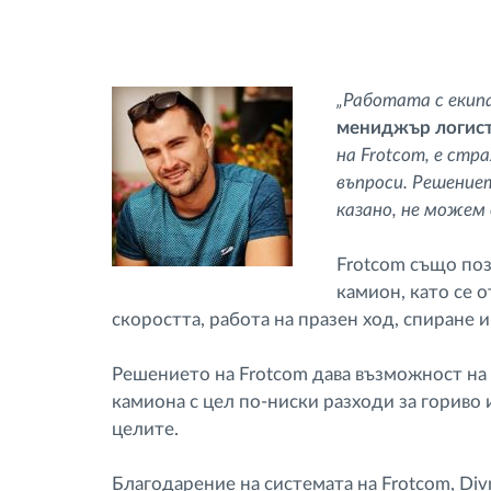
„Работата с екипа
мениджър логист
на Frotcom, е стр
въпроси. Решение
казано, не можем 
Frotcom също поз
камион, като се 
скоростта, работа на празен ход, спиране 
Решението на Frotcom дава възможност на
камиона с цел по-ниски разходи за гориво
целите.
Благодарение на системата на Frotcom, Div