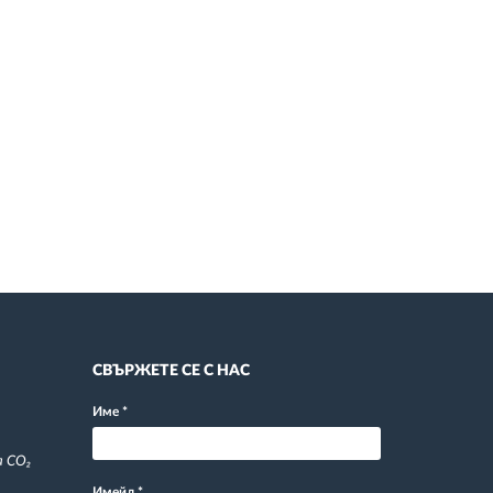
СВЪРЖЕТЕ СЕ С НАС
Име
*
а CO₂
Имейл
*