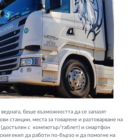
 веднага, беше възможността да се запазят
ви станции, места за товарене и разтоварване на
om (достъпен с компютър/таблет) и смартфон
кия екип да работи по-бързо и да помогне на