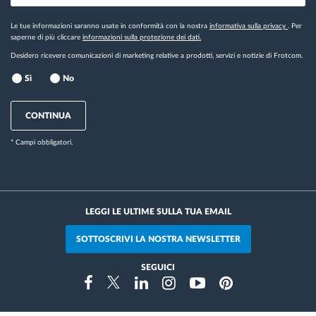
Le tue informazioni saranno usate in conformità con la nostra
informativa sulla privacy
. Per
saperne di più cliccare
informazioni sulla protezione dei dati.
Desidero ricevere comunicazioni di marketing relative a prodotti, servizi e notizie di Frotcom.
Sì
No
CONTINUA
* Campi obbligatori.
LEGGI LE ULTIME SULLA TUA EMAIL
SOTTOSCRIVI LA NOSTRA NEWSLETTER
SEGUICI
Instragram
Facebook
Twitter
Linkedin
Youtube
Pinterest