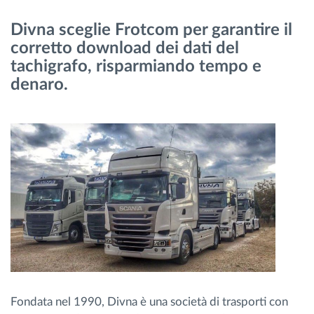
Gestione carburante
Divna sceglie Frotcom per garantire il
corretto download dei dati del
Pianificazione dei percorsi e monitoraggio
tachigrafo, risparmiando tempo e
denaro.
Identificazione automatica del conducente
Scopri tutte le caratteristiche
Come risolviamo tutte le attività della flotta
Scopri quanto risparmi
Fondata nel 1990, Divna è una società di trasporti con