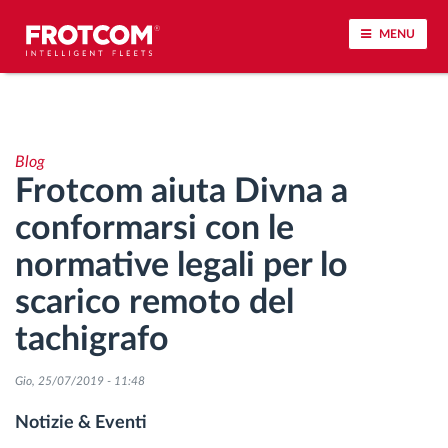
MENU
Tracciamento dei veicoli e monitoraggio dei
sensori
Blog
Frotcom aiuta Divna a
Analisi dello stile di guida
conformarsi con le
Monitoraggio dei tempi di guida
normative legali per lo
scarico remoto del
Gestione delle forza lavoro
tachigrafo
Download remoto del cronotachigrafo
Gio, 25/07/2019 - 11:48
Controllo accessi
Notizie & Eventi