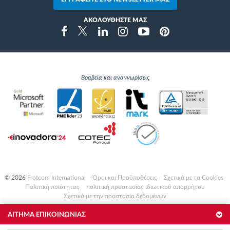
ΑΚΟΛΟΥΘΗΣΤΕ ΜΑΣ
Instragram
Facebook
Twitter
Linkedin
Youtube
Pinterest
Βραβεία και αναγνωρίσεις
© 2026
Frotcom International
Όροι και Προϋποθέσεις
Σχετικά με τα Cookies
Πολιτική ποιότητας
πολιτική προστασίας ιδιωτικού απορρήτου
Σχετικά με την προστασία δεδομένων
ΑΙΤΗΜΑ ΕΠΙΚΟΙΝΩΝΙΑΣ