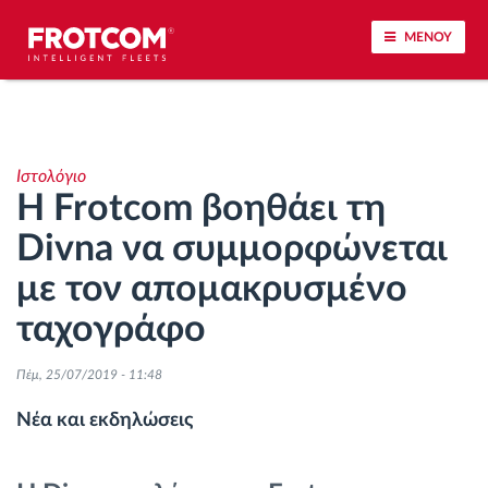
ΜΕΝΟΥ
Εντοπισμός οχημάτων και παρακολούθηση
αισθητήρων
Ιστολόγιο
Η Frotcom βοηθάει τη
Ανάλυση οδηγικής συμπεριφοράς
Divna να συμμορφώνεται
Παρακολούθηση του χρόνου οδήγησης
με τον απομακρυσμένο
ταχογράφο
Διαχείριση εργατικού δυναμικού
Πέμ, 25/07/2019 - 11:48
Λήψη ταχογράφου από απόσταση
Νέα και εκδηλώσεις
Έλεγχος πρόσβασης