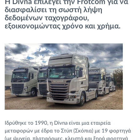
Η Divna επιλέγει την Frotcom για να
Διαχείριση καυσίμου
διασφαλίσει τη σωστή λήψη
δεδομένων ταχογράφου,
Σχεδιασμός και παρακολούθηση διαδρομής
εξοικονομώντας χρόνο και χρήμα.
Αυτόματη αναγνώριση οδηγού
Ανακαλύψτε όλα τα χαρακτηριστικά
Πώς να λύσουμε τις ανάγκες των
δραστηριοτήτων του στόλου
Υπολογιστής εξοικονόμησης
Ιδρύθηκε το 1990, η Divna είναι μια εταιρεία
μεταφορών με έδρα το Στύπ (Σκόπια) με 19 φορτηγά
(με ψυγεία, πλατφόρμες, κλειστά και ξηρά φορτηγά