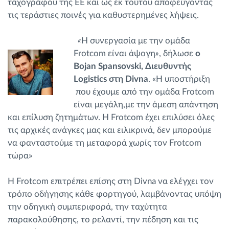
ταχογράφου της ΕΕ και ως εκ τούτου αποφεύγοντας
τις τεράστιες ποινές για καθυστερημένες λήψεις.
«
Η συνεργασία με την ομάδα
Frotcom είναι άψογη
»
, δήλωσε
ο
Bojan Spansovski, Διευθυντής
Logistics στη Divna
. «Η υποστήριξη
που έχουμε από την ομάδα Frotcom
είναι μεγάλη,με την άμεση απάντηση
και επίλυση ζητημάτων. Η Frotcom έχει επιλύσει όλες
τις αρχικές ανάγκες μας και ειλικρινά, δεν μπορούμε
να φανταστούμε τη μεταφορά χωρίς τον Frotcom
τώρα»
Η Frotcom επιτρέπει επίσης στη Divna να ελέγχει τον
τρόπο οδήγησης κάθε φορτηγού, λαμβάνοντας υπόψη
την οδηγική συμπεριφορά, την ταχύτητα
παρακολούθησης, τo ρελαντί, την πέδηση και τις