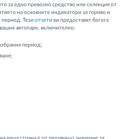
ото за едно превозно средство или селекция от
витието на основните индикатори за гориво и
 период. Тези
отчети
ви предоставят богата
вашия автопарк, включително:
 избрания период;
ване;
на ваша страна е от решаващо значение за