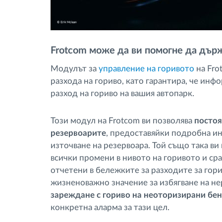
Frotcom може да ви помогне да дър
Модулът за
управление на горивото
на Fro
разхода на гориво, като гарантира, че инф
разход на гориво на вашия автопарк.
Този модул на Frotcom ви позволява
постоя
резервоарите
, предоставяйки подробна и
източване на резервоара. Той също така ви
всички промени в нивото на горивото и ср
отчетени в бележките за разходите за гори
жизненоважно значение за избягване на н
зареждане с гориво на неоторизирани бе
конкретна аларма за тази цел.