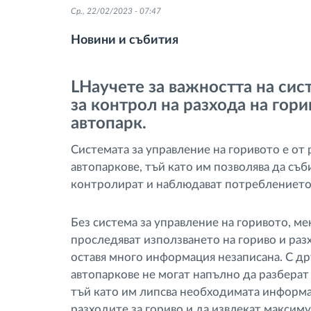
Ср., 22/02/2023 - 07:47
тахограф
Новини и събития
Контрол на достъпа
LНаучете за важността на сис
Управление на горивото
за контрол на разхода на гори
автопарк.
Планиране на маршрути и
Системата за управление на горивото е о
мониторинг
автопаркове, тъй като им позволява да съб
контролират и наблюдават потреблението н
Автоматична идентификация на
шофьора
Без система за управление на горивото, м
проследяват използването на гориво и раз
Разберете за всички
оставя много информация незаписана. С др
функционалности
автопаркове не могат напълно да разберат 
тъй като им липсва необходимата информаци
разходите за гориво и да извлекат максиму