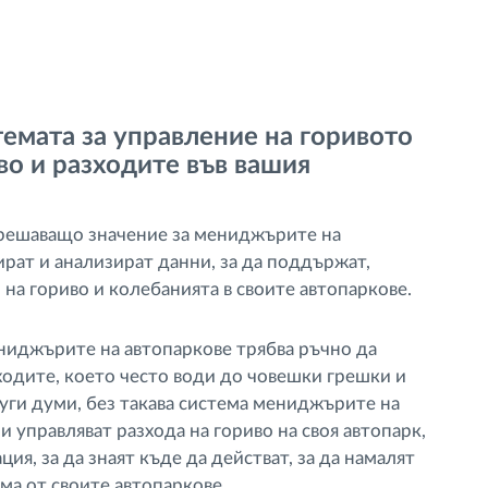
темата за управление на горивото
во и разходите във вашия
т решаващо значение за мениджърите на
ират и анализират данни, за да поддържат,
а гориво и колебанията в своите автопаркове.
ениджърите на автопаркове трябва ръчно да
ходите, което често води до човешки грешки и
уги думи, без такава система мениджърите на
и управляват разхода на гориво на своя автопарк,
я, за да знаят къде да действат, за да намалят
ма от своите автопаркове.