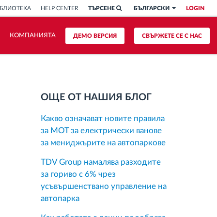
БЛИОТЕКА
HELP CENTER
ТЪРСЕНЕ
БЪЛГАРСКИ
LOGIN
КОМПАНИЯТА
ДЕМО ВЕРСИЯ
СВЪРЖЕТЕ СЕ С НАС
ОЩЕ ОТ НАШИЯ БЛОГ
Какво означават новите правила
за MOT за електрически ванове
за мениджърите на автопаркове
TDV Group намалява разходите
за гориво с 6% чрез
усъвършенствано управление на
автопарка