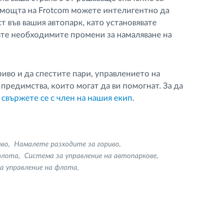
омощта на Frotcom можете интелигентно да
ст във вашия автопарк, като установявате
ате необходимите промени за намаляване на
риво и да спестите пари, управлението на
предимства, които могат да ви помогнат. За да
,
свържете се с член на нашия екип
.
иво
Намалете разходите за гориво
флота
Система за управление на автопаркове
а управление на флота