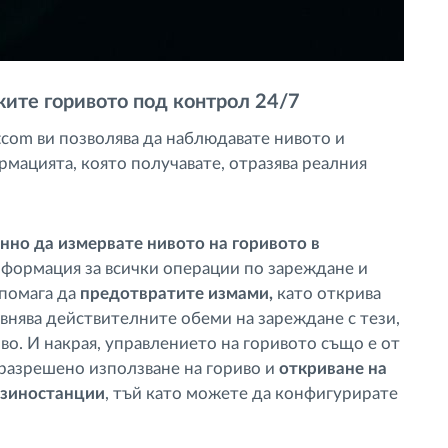
жите горивото под контрол 24/7
tcom ви позволява да наблюдавате нивото и
ормацията, която получавате, отразява реалния
нно да измервате нивото на горивото в
нформация за всички операции по зареждане и
 помага да
предотвратите измами,
като открива
авнява действителните обеми на зареждане с тези,
во. И накрая, управлението на горивото също е от
еразрешено използване на гориво и
откриване на
нзиностанции
, тъй като можете да конфигурирате