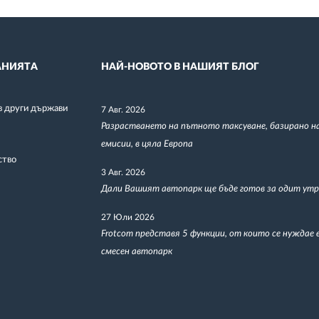
НИЯТА
НАЙ-НОВОТО В НАШИЯТ БЛОГ
в други държави
7 Авг. 2026
Разрастването на пътното таксуване, базирано н
емисии, в цяла Европа
ство
3 Авг. 2026
Дали Вашият автопарк ще бъде готов за одит утр
27 Юли 2026
Frotcom представя 5 функции, от които се нуждае 
смесен автопарк