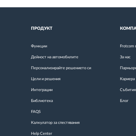
ПРОДУКТ
КОМПА
Функции
Frotcom 
Дейност на автомобилите
За нас
Персонализирайте решението си
Парньор
Цели и решения
Кариера
Интеграции
Събития
Библиотека
Блог
FAQS
Калкулатор за спестявания
Help Center