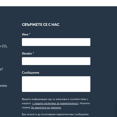
СВЪРЖЕТЕ СЕ С НАС
Име
*
а CO₂
Имейл
*
е?
Съобщение
всеки
Вашата информация ще се използва в съответствие с
нашата
с нашата политика за поверителност
. Научете
повече
За защитата на данните.
Бих искал/а да получаваме маркетингови съобщения