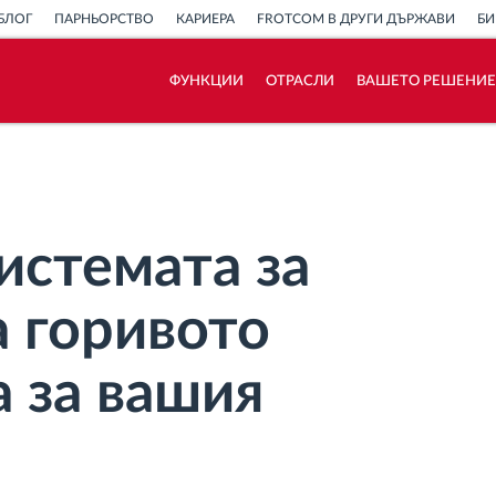
БЛОГ
ПАРНЬОРСТВО
КАРИЕРА
FROTCOM В ДРУГИ ДЪРЖАВИ
БИ
ФУНКЦИИ
ОТРАСЛИ
ВАШЕТО РЕШЕНИЕ
Как отговаряме на нуждите на всяка
флота
Калкулатор за спестявания
истемата за
а горивото
 за вашия