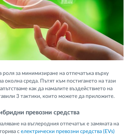
а роля за минимизиране на отпечатъка върху
а околна среда. Пътят към постигането на тази
напътстваме как да намалите въздействието на
тавили 3 тактики, които можете да приложите.
ибридни превозни средства
аляване на въглеродния отпечатък е замяната на
горива с
eлектрически превозни средства (EVs)