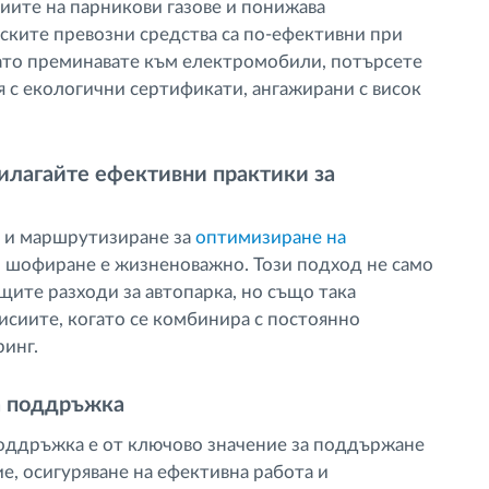
сиите на парникови газове и понижава
ските превозни средства са по-ефективни при
ато преминавате към електромобили, потърсете
 с екологични сертификати, ангажирани с висок
илагайте ефективни практики за
е и маршрутизиране за
oптимизиране на
о шофиране е жизненоважно. Този подход не само
щите разходи за автопарка, но също така
исиите, когато се комбинира с постоянно
инг.
а поддръжка
оддръжка е от ключово значение за поддържане
е, осигуряване на ефективна работа и