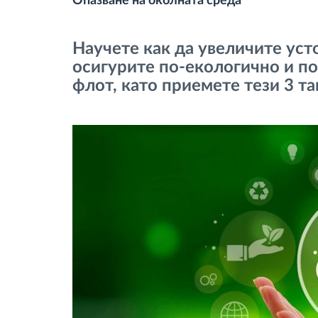
Опазване на околната среда
тахограф
Научете как да увеличите уст
Контрол на достъпа
осигурите по-екологично и п
флот, като приемете тези 3 та
Управление на горивото
Планиране на маршрути и
мониторинг
Автоматична идентификация на
шофьора
Разберете за всички
функционалности