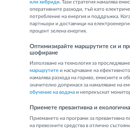
или хибриди
. Тази стратегия намалява еми
оперативните разходи, тъй като електриче
потребление на енергия и поддръжка. Ког
партньори и доставчици на електроенергия
процент зелена енергия.
Оптимизирайте маршрутите си и пр
шофиране
Използване на технология за проследяван
маршрутите
и насърчаване на ефективнот
намалява разхода на гориво, емисиите и об
значително допринася за намаляване на ем
обучение на водача
и непрекъснат монитор
Приемете превантивна и екологичн
Приемането на програми за превантивна п
на превозните средства в отлично състояни