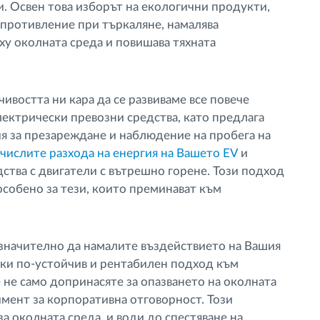
. Освен това изборът на екологични продукти,
ъпротивление при търкаляне, намалява
ху околната среда и повишава тяхната
ивостта ни кара да се развиваме все повече
лектрически превозни средства, като предлага
ия за презареждане и наблюдение на пробега на
числите разхода на енергия на Вашето EV
и
ства с двигатели с вътрешно горене. Този подход
особено за тези, които преминават към
 значително да намалите въздействието на Вашия
йки по-устойчив и рентабилен подход към
 не само допринасяте за опазването на околната
мент за корпоративна отговорност. Този
а околната среда, и води до спестяване на