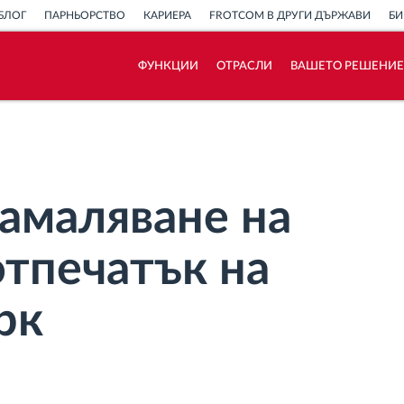
БЛОГ
ПАРНЬОРСТВО
КАРИЕРА
FROTCOM В ДРУГИ ДЪРЖАВИ
БИ
ФУНКЦИИ
ОТРАСЛИ
ВАШЕТО РЕШЕНИЕ
Как отговаряме на нуждите на всяка
флота
Калкулатор за спестявания
намаляване на
отпечатък на
рк