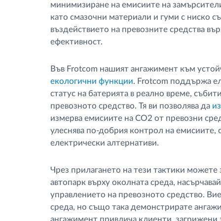
минимизиране на емисиите на замърсители
като смазочни материали и гуми с ниско с
въздействието на превозните средства вър
ефективност.
Във Frotcom нашият ангажимент към устойч
eкологични функции
. Frotcom поддържа е
статус на батерията в реално време, събит
превозното средство. Тя ви позволява да
из
измерва емисиите на CO2 от превозни сред
улеснява по-добрия контрол на емисиите, 
електрически алтернативи.
Чрез прилагането на тези тактики можете
автопарк върху околната среда, насърчава
управлението на превозното средство. Вие
среда, но също така демонстрирате ангажи
ангажимент привлича клиенти, загрижени з