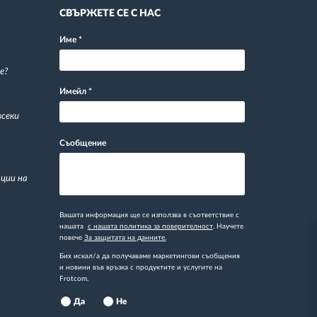
СВЪРЖЕТЕ СЕ С НАС
Име
*
е?
Имейл
*
всеки
Съобщение
ции на
Вашата информация ще се използва в съответствие с
нашата
с нашата политика за поверителност
. Научете
повече
За защитата на данните.
Бих искал/а да получаваме маркетингови съобщения
и новини във връзка с продуктите и услугите на
Frotcom.
Да
Не