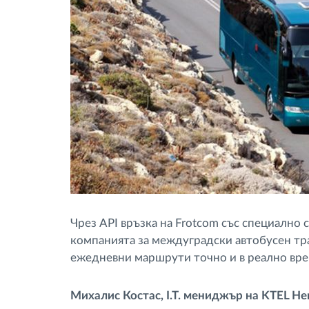
Чрез API връзка на Frotcom със специално
компанията за междуградски автобусен тр
ежедневни маршрути точно и в реално вре
Михалис Костас, I.T. мениджър на KTEL Hera