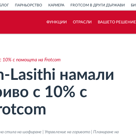
БЛОГ
ПАРНЬОРСТВО
КАРИЕРА
FROTCOM В ДРУГИ ДЪРЖАВИ
БИ
ФУНКЦИИ
ОТРАСЛИ
ВАШЕТО РЕШЕНИЕ
Как отговаряме на нуждите на всяка
флота
о с 10% с помощта на Frotcom
Калкулатор за спестявания
n-Lasithi намали
риво с 10% с
rotcom
на стила на шофиране | Управление на горивото | Планиране на