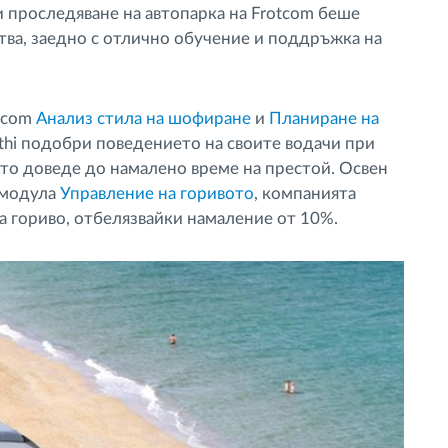
и проследяване на автопарка на Frotcom беше
тва, заедно с отлично обучение и поддръжка на
tcom
Анализ стила на шофиране
и
Планиране на
sithi подобри поведението на своите водачи при
то доведе до намалено време на престой. Освен
 модула
Управление на горивото
, компанията
а гориво, отбелязвайки намаление от 10%.