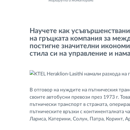
маршрути и мониторинг
тахограф
Контрол на достъпа
Научете как усъвършенствани
на гръцката компания за меж
Управление на горивото
постигне значителни икономии
стила си на управление и нама
Планиране на маршрути и
мониторинг
Автоматична идентификация на
шофьора
В отговор на нуждите на пътническия трансп
своите автобусни превози през 1973 г. Тов
пътнически транспорт в страната, оперира
Разберете за всички
пътническите връзки с континенталната ча
функционалности
Лариса, Катерини, Солун, Патра, Коринт, А