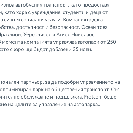
яризира автобусния транспорт, като предоставя
, като хора с увреждания, студенти и деца от
а си към социални услуги. Компанията дава
бства, достъпност и безопасност. Освен това
Ираклион, Херсонисос и Агиос Николаос,
 В момента компанията управлява автопарк от 250
като скоро ще бъдат добавени 35 нови.
сионален партньор, за да подобри управлението на
 оптимизиран парк на обществения транспорт. Със
ючително обслужване и поддръжка, Frotcom беше
не на целите за управление на автопарка..