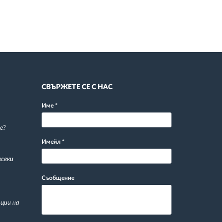
СВЪРЖЕТЕ СЕ С НАС
Име
*
е?
Имейл
*
всеки
Съобщение
ции на