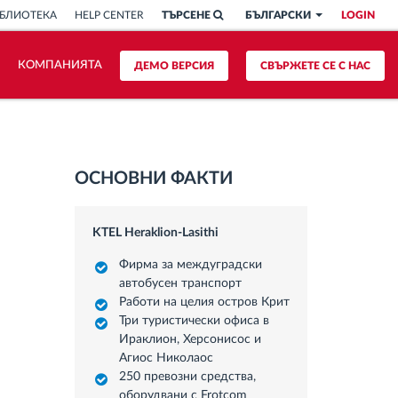
БЛИОТЕКА
HELP CENTER
ТЪРСЕНЕ
БЪЛГАРСКИ
LOGIN
КОМПАНИЯТА
ДЕМО ВЕРСИЯ
СВЪРЖЕТЕ СЕ С НАС
ОСНОВНИ ФАКТИ
KTEL Heraklion-Lasithi
Фирма за междуградски
автобусен транспорт
Работи на целия остров Крит
Три туристически офиса в
Ираклион, Херсонисос и
Агиос Николаос
250 превозни средства,
оборудвани с Frotcom