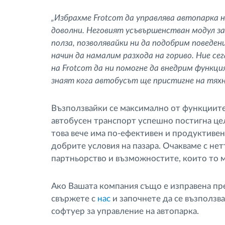
„Избрахме Frotcom да управлява автопарка на
доволни. Неговият усъвършенстван модул за
полза, позволявайки ни да подобрим поведе
начин да намалим разхода на гориво. Ние с
на Frotcom да ни помогне да внедрим функци
знаят кога автобусът ще пристигне на тяхн
Възползвайки се максимално от функциите
автобусен транспорт успешно постигна цели
това вече има по-ефективен и продуктивен
добрите условия на пазара. Очакваме с не
партньорство и възможностите, които то 
Ако Вашата компания също е изправена пр
свържете с
нас
и започнете да се възползв
софтуер за управление на автопарка.