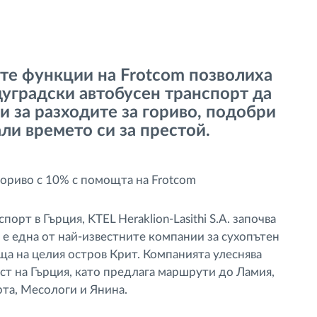
те функции на Frotcom позволиха
дуградски автобусен транспорт да
 за разходите за гориво, подобри
ли времето си за престой.
орт в Гърция, KTEL Heraklion-Lasithi S.A. започва
а е една от най-известните компании за сухопътен
ща на целия остров Крит. Компанията улеснява
ст на Гърция, като предлага маршрути до Ламия,
рта, Месологи и Янина.