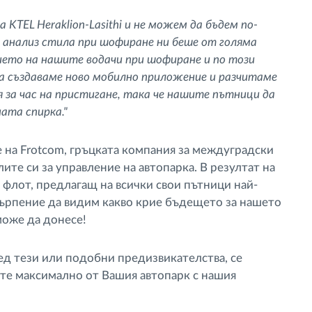
 KTEL Heraklion-Lasithi и не можем да бъдем по-
 анализ стила при шофиране ни беше от голяма
нието на нашите водачи при шофиране и по този
ега създаваме ново мобилно приложение и разчитаме
я за час на пристигане, така че нашите пътници да
ата спирка."
 на Frotcom, гръцката компания за междуградски
те си за управление на автопарка. В резултат на
 флот, предлагащ на всички свои пътници най-
търпение да видим какво крие бъдещето за нашето
може да донесе!
ед тези или подобни предизвикателства, се
ате максимално от Вашия автопарк с нашия