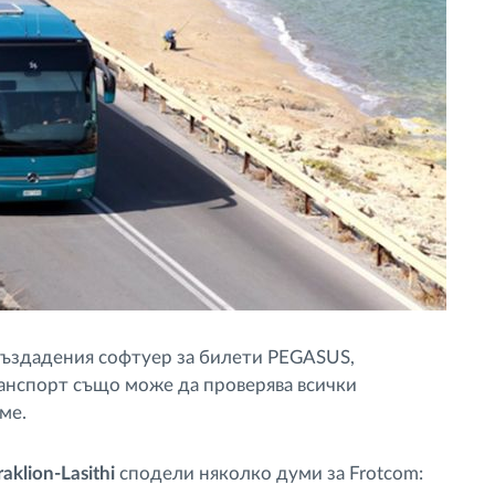
 създадения софтуер за билети PEGASUS,
анспорт също може да проверява всички
ме.
klion-Lasithi
сподели няколко думи за Frotcom: