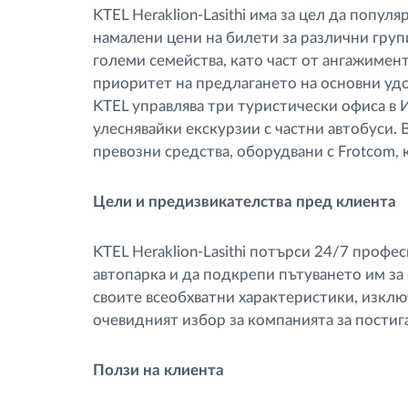
KTEL Heraklion-Lasithi има за цел да попул
намалени цени на билети за различни групи
големи семейства, като част от ангажимент
приоритет на предлагането на основни удо
KTEL управлява три туристически офиса в 
улеснявайки екскурзии с частни автобуси.
превозни средства, оборудвани с Frotcom, 
Цели и предизвикателства пред клиента
KTEL Heraklion-Lasithi потърси 24/7 профе
автопарка и да подкрепи пътуването им за
своите всеобхватни характеристики, изкл
очевидният избор за компанията за постига
Ползи на клиента