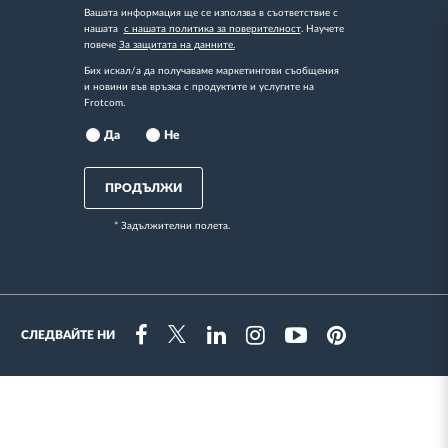
Вашата информация ще се използва в съответствие с
нашата
с нашата политика за поверителност
. Научете
повече
За защитата на данните.
Бих искал/а да получаваме маркетингови съобщения
и новини във връзка с продуктите и услугите на
Frotcom.
Да
Не
ПРОДЪЛЖИ
* Задължителни полета.
СЛЕДВАЙТЕ НИ
Instragram
Facebook
Twitter
Linkedin
Youtube
Pinterest