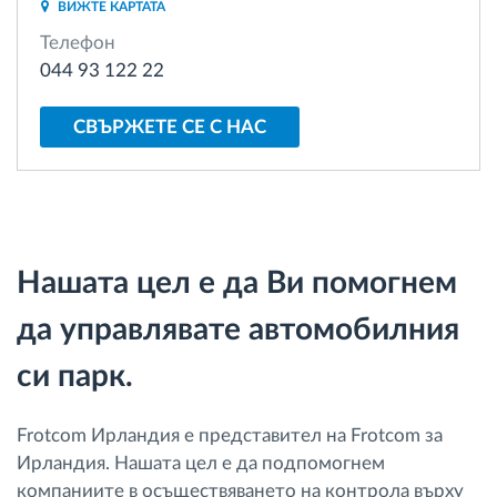
ВИЖТЕ КАРТАТА
Управление на горивото
Телефон
044 93 122 22
Планиране на маршрути и мониторинг
СВЪРЖЕТЕ СЕ С НАС
Автоматична идентификация на шофьора
Разберете за всички функционалности
Нашата цел е да Ви помогнем
да управлявате автомобилния
Как отговаряме на нуждите на всяка
флота
си парк.
Калкулатор за спестявания
Frotcom Ирландия е представител на Frotcom за
Ирландия. Нашата цел е да подпомогнем
компаниите в осъществяването на контрола върху