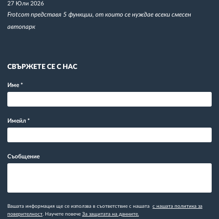
27 Юли 2026
Frotcom представя 5 функции, от които се нуждае всеки смесен
автопарк
СВЪРЖЕТЕ СЕ С НАС
Име
*
Имейл
*
Съобщение
Вашата информация ще се използва в съответствие с нашата
с нашата политика за
поверителност
. Научете повече
За защитата на данните.