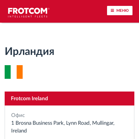
МЕНЮ
Проследяване на превозното средство и
наблюдение на датчиците
Ирландия
Анализ на стила на шофиране
Наблюдение на времената за шофиране
Управление на работната сила
Frotcom Ireland
Дистанционно сваляне на данни от тахограф
Офис
1 Brosna Business Park, Lynn Road, Mullingar,
Контрол на достъпа
Ireland