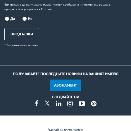
Бих искал/а да получаваме маркетингови съобщения и новини във връзка с
продуктите и услугите на Frotcom.
Да
Не
ПРОДЪЛЖИ
* Задължителни полета.
ПОЛУЧАВАЙТЕ ПОСЛЕДНИТЕ НОВИНИ НА ВАШИЯТ ИМЕЙЛ
АБОНАМЕНТ
СЛЕДВАЙТЕ НИ
Instragram
Facebook
Twitter
Linkedin
Youtube
Pinterest
Награди и постижения